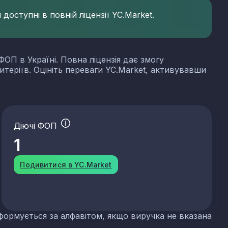
доступні в повній ліцензії YC.Market.
ФОП в Україні. Повна ліцензія дає змогу
итеріїв. Оцініть переваги YC.Market, активувавши
Діючі ФОП
1
Подивитися в YC.Market
формується за алфавітом, якщо виручка не вказана