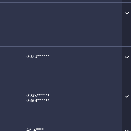
0676******
0938******
0684******
45-4****