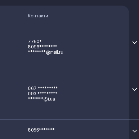
Контакти
7760*
8096********
********@mail.ru
067 *********
093 *********
*******@i.ua
8056*******