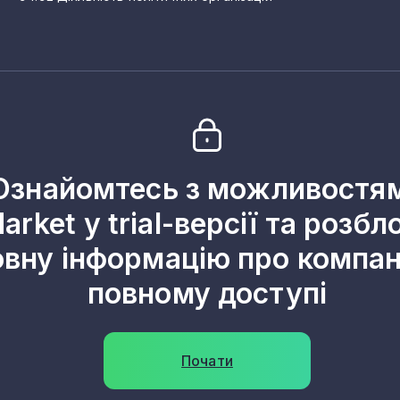
Ознайомтесь з можливостя
arket у trial-версії та розбл
овну інформацію про компані
повному доступі
Почати