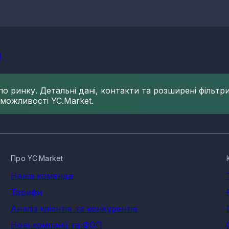
і
 ринку. Детальні дані, контакти та розширені фільтри 
 можливості YC.Market.
Про YC.Market
Наша команда
Тарифи
Аналіз клієнтів та конкурентів
Нові компанії та ФОП