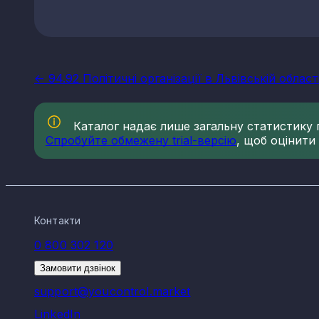
<- 94.92 Політичні організації в Львівській област
Каталог надає лише загальну статистику по
Спробуйте обмежену trial-версію
, щоб оцінити
Контакти
0 800 302 120
Замовити дзвінок
support@youcontrol.market
LinkedIn