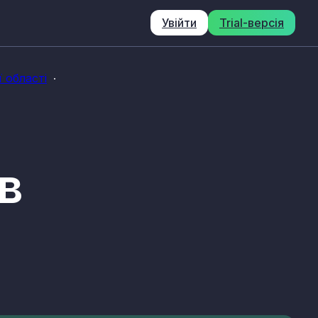
Увійти
Trial-версія
 області
 в