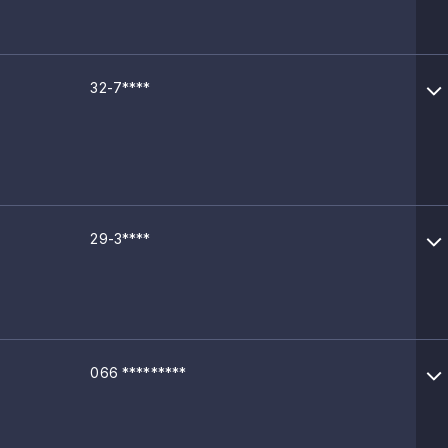
32-7****
29-3****
066 *********