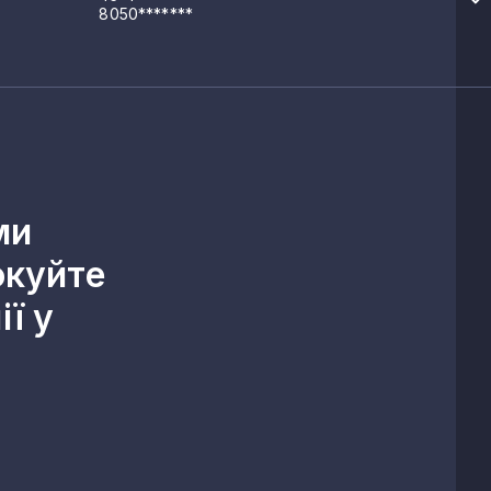
8050*******
ми
окуйте
ї у