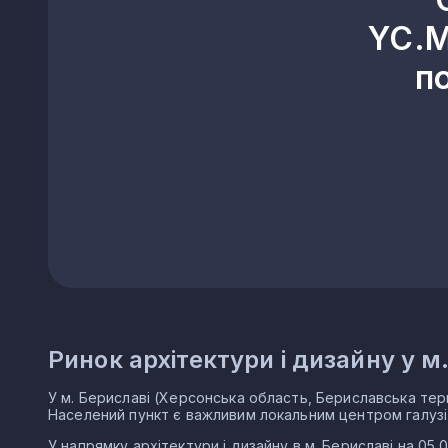
YC.M
п
Ринок архітектури і дизайну у м
У м. Бериславі (Херсонська область, Бериславська тер
Населений пункт є важливим локальним центром галузі
У напрямку архітектури і дизайну в м. Бериславі на 05