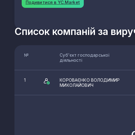
Подивитися в YC.Market
Список компаній за вир
№
Суб'єкт господарської
діяльності
1
КОРОВАЄНКО ВОЛОДИМИР
МИКОЛАЙОВИЧ
КВЕДи архітектури і д
71.11
Діяльність у сфері архітект