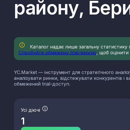
району, Бер
Каталог надає лише загальну статистику по
Спробуйте обмежену trial-версію
, щоб оцінити
YC.Market — інструмент для стратегічного аналіз
аналізувати ринки, відстежувати конкурентів і 
обмежений trial-доступ.
Усі діючі
1