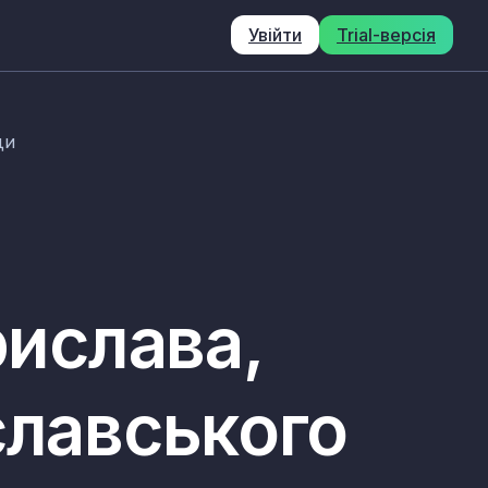
Увійти
Trial-версія
ди
рислава,
славського