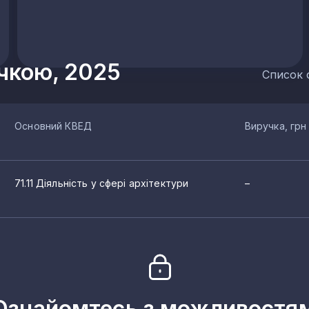
учкою, 2025
Список 
Основний КВЕД
Виручка, грн
71.11 Діяльність у сфері архітектури
–
изайну
ури
Ознайомтесь з можливостя