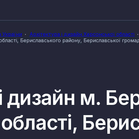
н України
Архітектура і дизайн Херсонської області
 області, Бериславського району, Бериславської грома
і дизайн м. Бе
 області, Бери