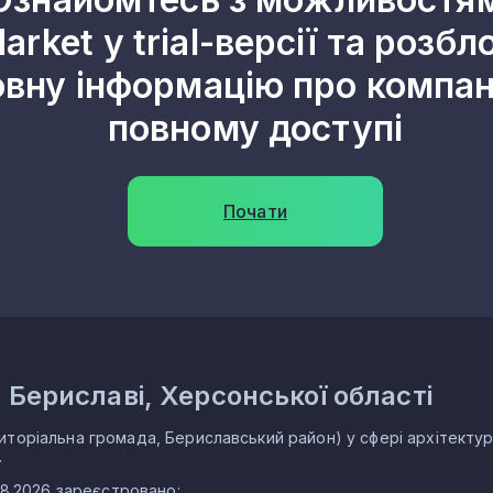
arket у trial-версії та розбл
овну інформацію про компані
повному доступі
Почати
. Бериславі, Херсонської області
иторіальна громада, Бериславський район) у сфері архітектур
.
.08.2026 зареєстровано: