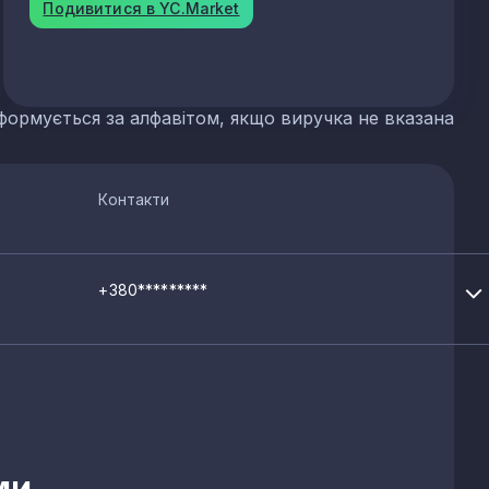
Подивитися в YC.Market
формується за алфавітом, якщо виручка не вказана
Контакти
+380*********
ми