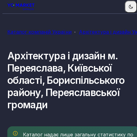
КВЕДи архітектури і дизайну
Каталог компаній України
Архітектура і дизайн У
71.11
Діяльність у сфері архітектури
Архітектура і дизайн м.
Переяслава, Київської
області, Бориспільського
району, Переяславської
громади
Каталог надає лише загальну статистику по