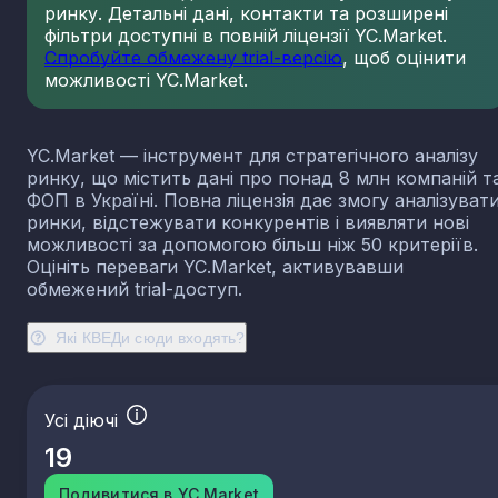
ринку. Детальні дані, контакти та розширені
фільтри доступні в повній ліцензії YC.Market.
Спробуйте обмежену trial-версію
, щоб оцінити
можливості YC.Market.
YC.Market — інструмент для стратегічного аналізу
ринку, що містить дані про понад 8 млн компаній т
ФОП в Україні. Повна ліцензія дає змогу аналізуват
ринки, відстежувати конкурентів і виявляти нові
можливості за допомогою більш ніж 50 критеріїв.
Оцініть переваги YC.Market, активувавши
обмежений trial-доступ.
Які КВЕДи сюди входять?
Усі діючі
19
Подивитися в YC.Market