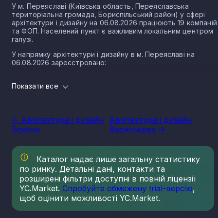
У м. Переяславі (Київська область, Переяславська
територіальна громада, Бориспільський район) у сфері
архітектури і дизайну на 06.08.2026 працюють 19 компаній
та ФОП. Населений пункт є важливим локальним центром
галузі.
У напрямку архітектури і дизайну в м. Переяславі на
06.08.2026 зареєстровано:
8 юридичних осіб
Показати все
11 ФОП
Розмір локального ринку м. Переяслава за
напрямком архітектури і дизайну
<- Архітектура і дизайн
Архітектура і дизайн
Боярки
Василькова ->
Виторг компаній у напрямку архітектури і дизайну у м.
Переяславі за 2025 рік становить 2 066 000 грн.
Архітектура і дизайн в місті Переяслав є складовими
Каталог надає лише загальну статистику
важливих для суспільства та економіки секторів діяльності
по ринку. Детальні дані, контакти та
Такі послуги прямо впливають на розвиток держави, житт
розширені фільтри доступні в повній ліцензії
та добробуту громадян. На території України послуги
YC.Market.
Спробуйте обмежену trial-версію
,
дизайнерів та архітекторів почали стрімко набирати
популярності на початку 90-их років та з того часу значно
щоб оцінити можливості YC.Market.
розширились та мають значний попит з боку клієнтів.