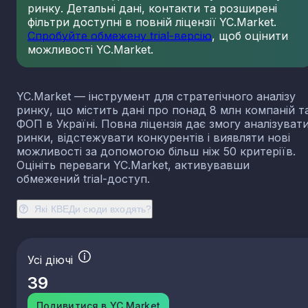
ринку. Детальні дані, контакти та розширені
фільтри доступні в повній ліцензії YC.Market.
Спробуйте обмежену trial-версію
, щоб оцінити
можливості YC.Market.
YC.Market — інструмент для стратегічного аналізу
ринку, що містить дані про понад 8 млн компаній т
ФОП в Україні. Повна ліцензія дає змогу аналізуват
ринки, відстежувати конкурентів і виявляти нові
можливості за допомогою більш ніж 50 критеріїв.
Оцініть переваги YC.Market, активувавши
обмежений trial-доступ.
Які КВЕДи сюди входять?
Усі діючі
39
Подивитися в YC.Market