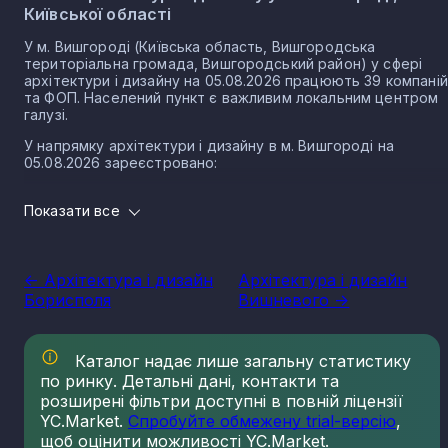
Київської області
У м. Вишгороді (Київська область, Вишгородська
територіальна громада, Вишгородський район) у сфері
архітектури і дизайну на 05.08.2026 працюють 39 компаній
та ФОП. Населений пункт є важливим локальним центром
галузі.
У напрямку архітектури і дизайну в м. Вишгороді на
05.08.2026 зареєстровано:
11 юридичних осіб
Показати все
28 ФОП
Розмір локального ринку м. Вишгорода за
напрямком архітектури і дизайну
<- Архітектура і дизайн
Архітектура і дизайн
Борисполя
Вишневого ->
Виторг компаній у напрямку архітектури і дизайну у м.
Вишгороді за 2025 рік становить 2 603 200 грн.
Архітектура і дизайн в місті Вишгород є складовими
Каталог надає лише загальну статистику
важливих для суспільства та економіки секторів діяльності
по ринку. Детальні дані, контакти та
Такі послуги прямо впливають на розвиток держави, житт
розширені фільтри доступні в повній ліцензії
та добробуту громадян. На території України послуги
YC.Market.
Спробуйте обмежену trial-версію
,
дизайнерів та архітекторів почали стрімко набирати
популярності на початку 90-их років та з того часу значно
щоб оцінити можливості YC.Market.