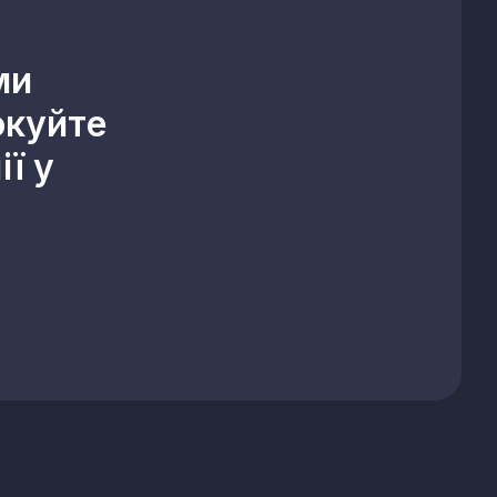
ми
окуйте
ї у