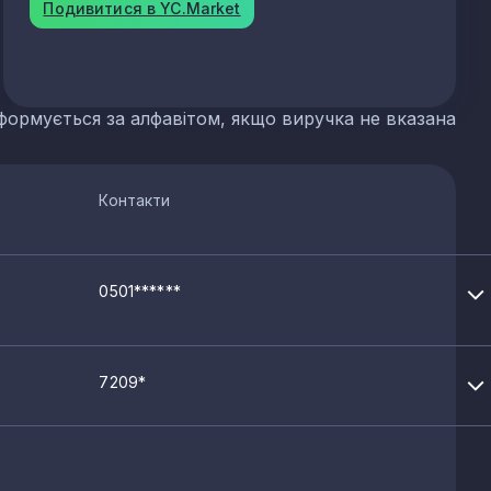
Подивитися в YC.Market
формується за алфавітом, якщо виручка не вказана
Контакти
0501******
7209*