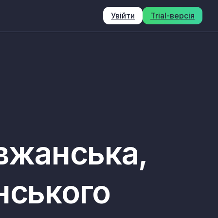
Увійти
Trial-версія
овжанська,
нського