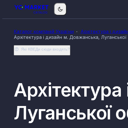
Каталог компаній України
Архітектура і дизай
Архітектура і дизайн м. Довжанська, Лугансько
Які КВЕДи сюди входять?
Архітектура 
Луганської 