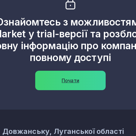
Ознайомтесь з можливостя
arket у trial-версії та розбл
овну інформацію про компані
повному доступі
Почати
. Довжанську, Луганської області