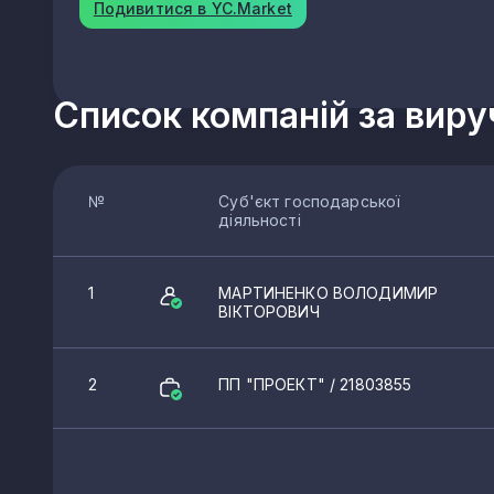
Подивитися в YC.Market
Список компаній за вир
№
Суб'єкт господарської
діяльності
1
МАРТИНЕНКО ВОЛОДИМИР
ВІКТОРОВИЧ
КВЕДи архітектури і д
2
ПП "ПРОЕКТ"
/ 21803855
71.11
Діяльність у сфері архітект