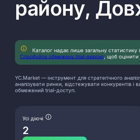
району, Дов
Каталог надає лише загальну статистику по
Спробуйте обмежену trial-версію
, щоб оцінити
YC.Market — інструмент для стратегічного аналіз
аналізувати ринки, відстежувати конкурентів і 
обмежений trial-доступ.
Усі діючі
2