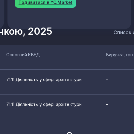
Подивитися в YC.Market
учкою, 2025
Список 
Основний КВЕД
Виручка, грн
71.11 Діяльність у сфері архітектури
–
изайну
71.11 Діяльність у сфері архітектури
–
ури