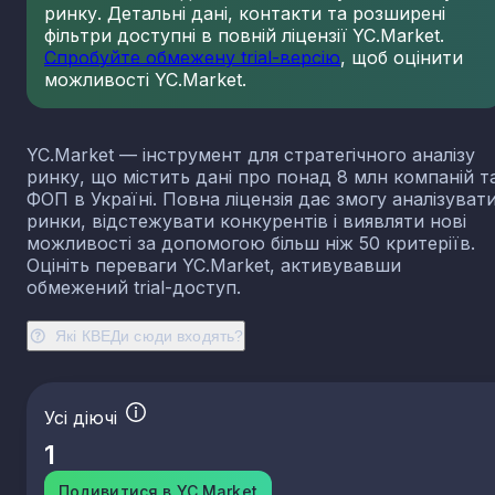
ринку. Детальні дані, контакти та розширені
фільтри доступні в повній ліцензії YC.Market.
Спробуйте обмежену trial-версію
, щоб оцінити
можливості YC.Market.
YC.Market — інструмент для стратегічного аналізу
ринку, що містить дані про понад 8 млн компаній т
ФОП в Україні. Повна ліцензія дає змогу аналізуват
ринки, відстежувати конкурентів і виявляти нові
можливості за допомогою більш ніж 50 критеріїв.
Оцініть переваги YC.Market, активувавши
обмежений trial-доступ.
Які КВЕДи сюди входять?
Усі діючі
1
Подивитися в YC.Market