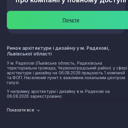
Почати
Ринок архітектури і дизайну у м. Радехові,
Львівської області
У м. Радехові (Львівська область, Радехівська
територіальна громада, Червоноградський район) у сфері
архітектури і дизайну на 06.08.2026 працюють 1 компаній
та ФОП. Населений пункт є важливим локальним центром
галузі.
У напрямку архітектури і дизайну в м. Радехові на
06.08.2026 зареєстровано:
0 юридичних осіб
Показати все
1 ФОП
Архітектура і дизайн в місті Радехів є складовими
важливих для суспільства та економіки секторів діяльності