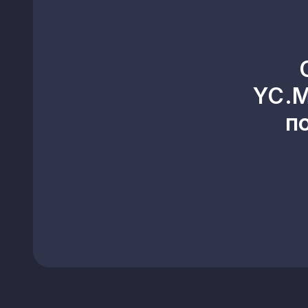
YC.M
п