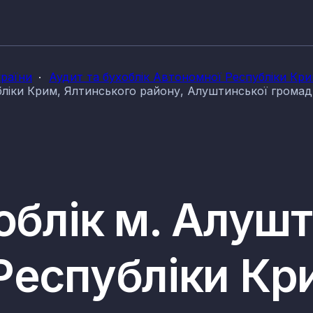
країни
Аудит та бухоблік Автономної Республіки Кр
бліки Крим, Ялтинського району, Алуштинської грома
облік м. Алушт
Республіки Кр