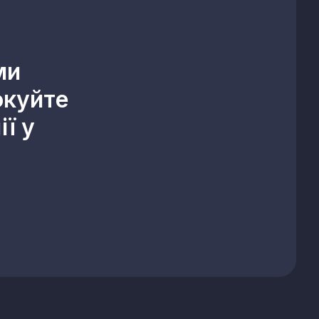
ми
окуйте
ї у