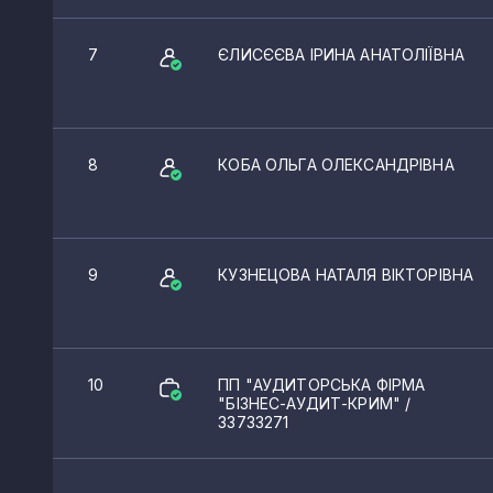
69.20
Діяльність у сфері бухгал
7
ЄЛИСЄЄВА ІРИНА АНАТОЛІЇВНА
8
КОБА ОЛЬГА ОЛЕКСАНДРІВНА
9
КУЗНЕЦОВА НАТАЛЯ ВІКТОРІВНА
10
ПП "АУДИТОРСЬКА ФІРМА
"БІЗНЕС-АУДИТ-КРИМ"
/
33733271