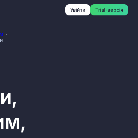
Увійти
Trial-версія
им
ди
и,
им,