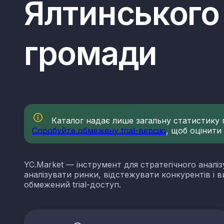
Ялтинського
громади
Каталог надає лише загальну статистику по
Спробуйте обмежену trial-версію
, щоб оцінити
YC.Market — інструмент для стратегічного аналіз
аналізувати ринки, відстежувати конкурентів і 
обмежений trial-доступ.