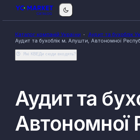
Каталог компаній України
Аудит та бухоблік У
Аудит та бухоблік м. Алушти, Автономної Респу
Які КВЕДи сюди входять?
Аудит та бух
Автономної 