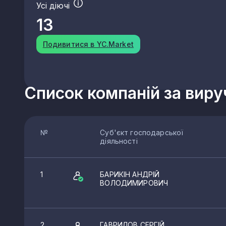
Усі діючі
13
Подивитися в YC.Market
Список компаній за вир
№
Суб'єкт господарської
діяльності
1
БАРИКІН АНДРІЙ
ВОЛОДИМИРОВИЧ
2
ГАВРИЛОВ СЕРГІЙ