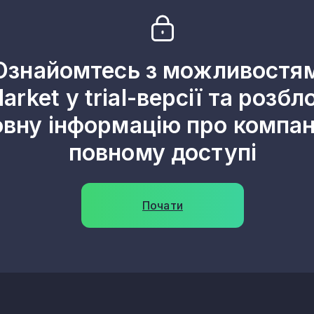
Ознайомтесь з можливостя
arket у trial-версії та розбл
овну інформацію про компані
повному доступі
Почати