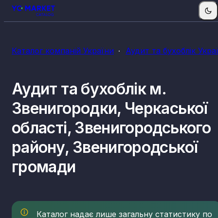
КВЕДи аудиту та бухобліку
Каталог компаній України
Аудит та бухоблік Укра
69.20
Діяльність у сфері бухгалтерського обліку й
аудиту; консультування з питань оподаткуванн
Аудит та бухоблік м.
Звенигородки, Черкаської
області, Звенигородського
району, Звенигородської
громади
Каталог надає лише загальну статистику по