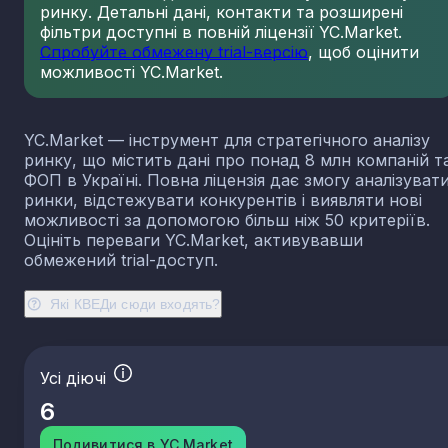
ринку. Детальні дані, контакти та розширені
фільтри доступні в повній ліцензії YC.Market.
Спробуйте обмежену trial-версію
, щоб оцінити
можливості YC.Market.
YC.Market — інструмент для стратегічного аналізу
ринку, що містить дані про понад 8 млн компаній т
ФОП в Україні. Повна ліцензія дає змогу аналізуват
ринки, відстежувати конкурентів і виявляти нові
можливості за допомогою більш ніж 50 критеріїв.
Оцініть переваги YC.Market, активувавши
обмежений trial-доступ.
Які КВЕДи сюди входять?
Усі діючі
6
Подивитися в YC.Market