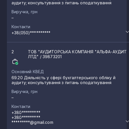
аудиту; консультування з питань оподаткування
Чукалівка
2
Виручка, грн
–
Тисмениця
2
Контакти
+38(050)**********
Тлумач
2
2
ТОВ "АУДИТОРСЬКА КОМПАНІЯ "АЛЬФА-АУДИТ
ЛТД"
/ 39873201
Клузів
2
Основний КВЕД
69.20 Діяльність у сфері бухгалтерського обліку й
Підбережжя
2
аудиту; консультування з питань оподаткування
Виручка, грн
–
Перегінське
2
Контакти
+380*********
Нижній Струтинь
+380*********
2
*********@gmail.com