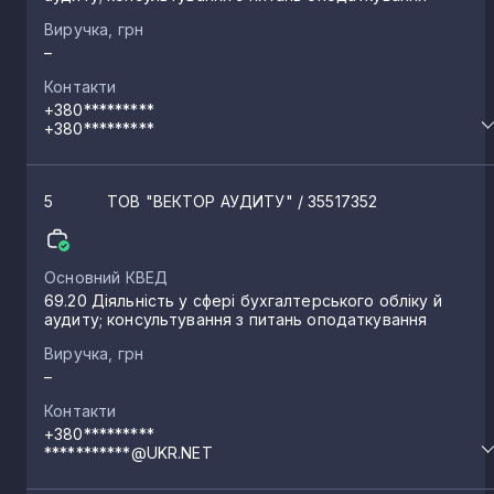
Виручка, грн
Височанка
1
–
Контакти
Загвіздя
1
+380*********
+380*********
Підлісся
1
5
ТОВ "ВЕКТОР АУДИТУ"
/ 35517352
Березівка
1
Основний КВЕД
69.20 Діяльність у сфері бухгалтерського обліку й
Хриплин
аудиту; консультування з питань оподаткування
1
Виручка, грн
–
Черніїв
1
Контакти
+380*********
***********@UKR.NET
Лисець
1