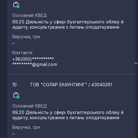
Креховичі
Основний КВЕД
1
69.20 Діяльність у сфері бухгалтерського обліку й
аудиту; консультування з питань оподаткування
Завадка
Виручка, грн
1
–
Контакти
Вигода
1
+38(050)**********
*********@gmail.com
Мала Тур’я
1
10
ТОВ "СОЛАР ЕКАУНТИНГ"
/ 43040261
Новичка
1
Основний КВЕД
69.20 Діяльність у сфері бухгалтерського обліку й
Тростянець
1
аудиту; консультування з питань оподаткування
Виручка, грн
–
Голинь
1