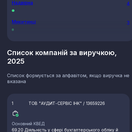
Надвірна
4
Микитинці
3
Долина
3
Список компаній за виручкою,
2025
Снятин
3
Список формується за алфавітом, якщо виручка не
Кути
3
вказана
Верхній Ясенів
2
1
ТОВ "АУДИТ-СЕРВІС ІНК"
/ 13659226
Богородчани
2
Основний КВЕД
69.20 Діяльність у сфері бухгалтерського обліку й