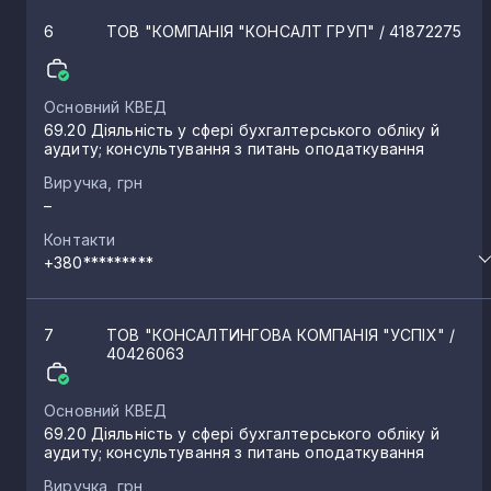
6
ТОВ "КОМПАНІЯ "КОНСАЛТ ГРУП"
/ 41872275
Обертин
1
Основний КВЕД
Рогатин
1
69.20 Діяльність у сфері бухгалтерського обліку й
аудиту; консультування з питань оподаткування
Залужжя
Виручка, грн
1
–
Контакти
Путятинці
1
+380*********
Уїзд
1
7
ТОВ "КОНСАЛТИНГОВА КОМПАНІЯ "УСПІХ"
/
40426063
Солотвин
1
Основний КВЕД
69.20 Діяльність у сфері бухгалтерського обліку й
аудиту; консультування з питань оподаткування
Яблунька
1
Виручка, грн