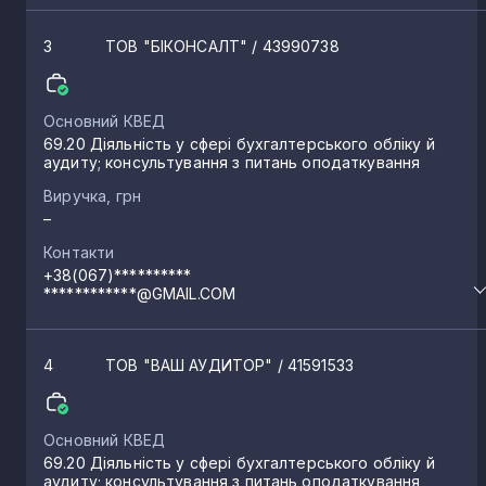
Делятин
2
3
ТОВ "БІКОНСАЛТ"
/ 43990738
Стримба
2
Основний КВЕД
69.20 Діяльність у сфері бухгалтерського обліку й
аудиту; консультування з питань оподаткування
Верховина
1
Виручка, грн
–
Красник
1
Контакти
+38(067)**********
************@GMAIL.COM
Криворівня
1
4
ТОВ "ВАШ АУДИТОР"
/ 41591533
Іваниківка
1
Основний КВЕД
Галич
1
69.20 Діяльність у сфері бухгалтерського обліку й
аудиту; консультування з питань оподаткування