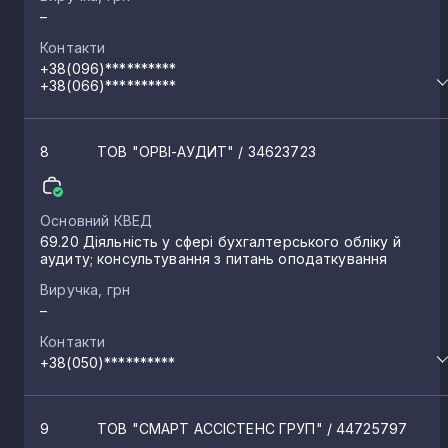
–
Старі Богородчани
1
Контакти
+38(096)**********
+38(066)**********
Слобідка
1
8
ТОВ "ОРВІ-АУДИТ"
/ 34623723
Чорнолізці
1
Основний КВЕД
Братишів
69.20 Діяльність у сфері бухгалтерського обліку й
1
аудиту; консультування з питань оподаткування
Виручка, грн
Угринів
1
–
Контакти
+38(050)**********
Гузіїв
1
9
ТОВ "СМАРТ АССІСТЕНС ГРУП"
/ 44725797
Брошнів-Осада
1