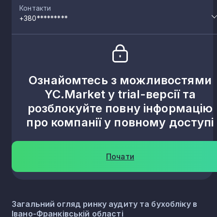
Контакти
+380*********
Кропивник
1
Закерничне
1
Ознайомтесь з можливостями
Верхній Струтинь
YC.Market у trial-версії та
1
розблокуйте повну інформацію
про компанії у повному доступі
Гвіздець
1
Рогиня
1
Почати
Стрільче
1
Загальний огляд ринку аудиту та бухобліку в
Івано-Франківській області
Заболотів