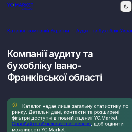
КВЕДи аудиту та бухобліку
Каталог компаній України
Аудит та бухоблік Укра
69.20
Діяльність у сфері бухгалтерського обліку й
аудиту; консультування з питань оподаткуванн
Компанії аудиту та
бухобліку Івано-
Франківської області
Каталог надає лише загальну статистику по
ринку. Детальні дані, контакти та розширені
фільтри доступні в повній ліцензії YC.Market.
Спробуйте обмежену trial-версію
, щоб оцінити
можливості YC.Market.