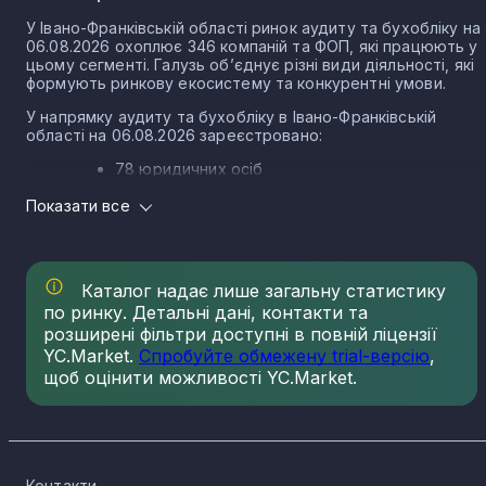
1
У Івано-Франківській області ринок аудиту та бухобліку на
06.08.2026 охоплює 346 компаній та ФОП, які працюють у
цьому сегменті. Галузь об’єднує різні види діяльності, які
Воскресинці
1
формують ринкову екосистему та конкурентні умови.
У напрямку аудиту та бухобліку в Івано-Франківській
області на 06.08.2026 зареєстровано:
Королівка
1
78 юридичних осіб
268 ФОП
Показати все
Черемхів
1
Структура ринку аудиту та бухобліку в Івано-
Франківській області
Матеївці
1
Каталог надає лише загальну статистику
Ринок аудиту та бухобліку в Івано-Франківській області
сформований різними КВЕДами, кожен із яких має свою
по ринку. Детальні дані, контакти та
частку зареєстрованих компаній. Основні КВЕД аудиту та
розширені фільтри доступні в повній ліцензії
бухобліку в Івано-Франківській області та кількість
Нижній Вербіж
YC.Market.
Спробуйте обмежену trial-версію
,
1
зареєстрованих по ньому компаній і ФОП на 06.08.2026:
щоб оцінити можливості YC.Market.
69.20 Діяльність у сфері бухгалтерського облік
й аудиту - 346
Верхній Вербіж
1
Компанії в галузі аудиту та бухобліку: розподіл по
населених пунктах Івано-Франківської області
Контакти