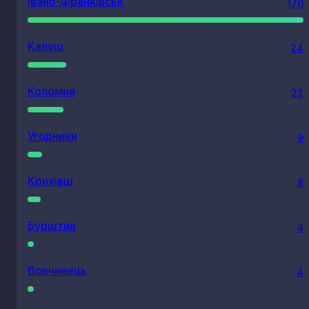
Івано-Франківськ
170
Калуш
24
Коломия
22
Угорники
9
Крихівці
8
Бурштин
4
Вовчинець
4