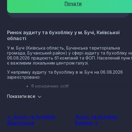
Почати
Ринок аудиту та бухобліку у м. Бучі, Київської
області
У м. Бучі (Київська область, Бучанська територіальна
громада, Бучанський район) у сфері аудиту та бухобліку н
06.08.2026 працюють 61 компаній та ФОП. Населений пунк
є важливим локальним центром галузі.
У напрямку аудиту та бухобліку в м. Бучі на 06.08.2026
зареєстровано:
9 юридичних осіб
52 ФОП
Показати все
Розмір локального ринку м. Бучі за напрямком
аудиту та бухобліку
<- Аудит та бухоблік
Аудит та бухоблік
Виторг компаній у напрямку аудиту та бухобліку у м. Бучі з
Вишгорода
Боярки ->
2025 рік становить 999 900 грн.