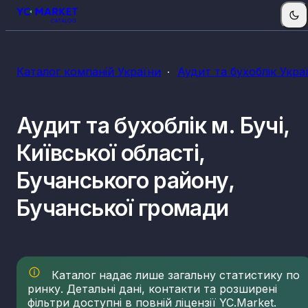
КВЕДи аудиту та бухобліку
Каталог компаній України
Аудит та бухоблік Укра
69.20
Діяльність у сфері бухгалтерського обліку й
аудиту; консультування з питань оподаткуванн
Аудит та бухоблік м. Бучі,
Київської області,
Бучанського району,
Бучанської громади
Каталог надає лише загальну статистику по
ринку. Детальні дані, контакти та розширені
фільтри доступні в повній ліцензії YC.Market.