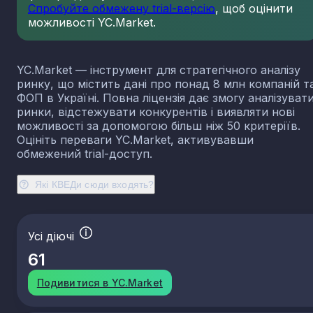
Спробуйте обмежену trial-версію
, щоб оцінити
можливості YC.Market.
YC.Market — інструмент для стратегічного аналізу
ринку, що містить дані про понад 8 млн компаній т
ФОП в Україні. Повна ліцензія дає змогу аналізуват
ринки, відстежувати конкурентів і виявляти нові
можливості за допомогою більш ніж 50 критеріїв.
Оцініть переваги YC.Market, активувавши
обмежений trial-доступ.
Які КВЕДи сюди входять?
Усі діючі
61
Подивитися в YC.Market