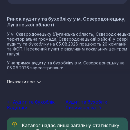
Ринок аудиту та бухобліку у м. Сєвєродонецьку,
Луганської області
У м. Сєвєродонецьку (Луганська область, Сєвєродонецьк
територіальна громада, Сєвєродонецький район) у сфері
аудиту та бухобліку на 05.08.2026 працюють 20 компаній
та ФОП. Населений пункт є важливим локальним центром
галузі.
У напрямку аудиту та бухобліку в м. Сєвєродонецьку на
05.08.2026 зареєстровано:
6 юридичних осіб
Показати все
14 ФОП
Аудит і бухгалтерський облік в місті Сєвєродонецьк є
частиною одного з надважливих для економіки секторів
<- Аудит та бухоблік
Аудит та бухоблік
діяльності. Підприємства даного сегменту є одним із
Кадіївки
Лисичанська ->
стимулів розвитку держави та сучасного підприємництва,
прямо впливають на формування конкурентного ринку та
забезпечують конкурентоспроможність національних
компаній та їх товарів на міжнародних ринках.
Каталог надає лише загальну статистику