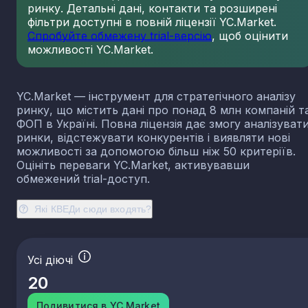
ринку. Детальні дані, контакти та розширені
фільтри доступні в повній ліцензії YC.Market.
Спробуйте обмежену trial-версію
, щоб оцінити
можливості YC.Market.
YC.Market — інструмент для стратегічного аналізу
ринку, що містить дані про понад 8 млн компаній т
ФОП в Україні. Повна ліцензія дає змогу аналізуват
ринки, відстежувати конкурентів і виявляти нові
можливості за допомогою більш ніж 50 критеріїв.
Оцініть переваги YC.Market, активувавши
обмежений trial-доступ.
Які КВЕДи сюди входять?
Усі діючі
20
Подивитися в YC.Market