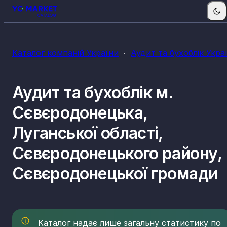
КВЕДи аудиту та бухобліку
Каталог компаній України
Аудит та бухоблік Укра
69.20
Діяльність у сфері бухгалтерського обліку й
аудиту; консультування з питань оподаткуванн
Аудит та бухоблік м.
Сєвєродонецька,
Луганської області,
Сєвєродонецького району,
Сєвєродонецької громади
Каталог надає лише загальну статистику по