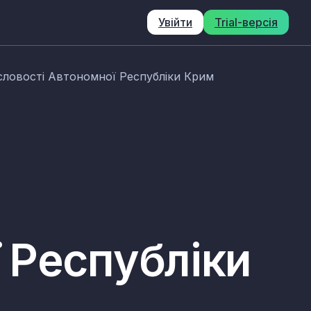
Увійти
Trial-версія
словості Автономної Республіки Крим
 Республіки