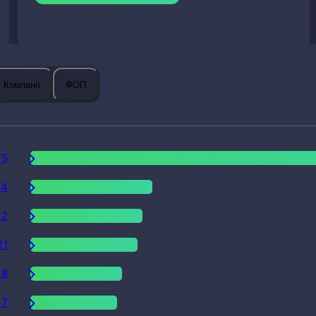
Компанії
ФОП
75
24
22
21
18
17