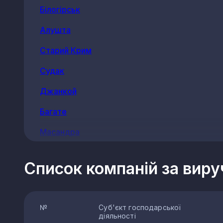
Білогірськ
Алушта
Старий Крим
Судак
Джанкой
Багате
Масандра
Верхоріччя
Список компаній за вир
Орлине
Трудолюбівка
№
Суб'єкт господарської
Зуя
діяльності