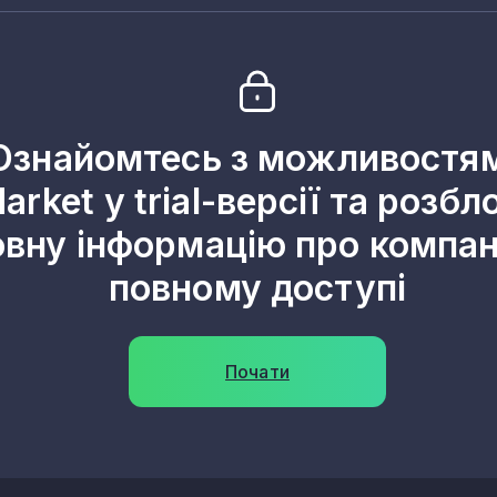
2
2
2
Ознайомтесь з можливостя
2
arket у trial-версії та розбл
2
овну інформацію про компані
2
повному доступі
2
2
Почати
2
2
2