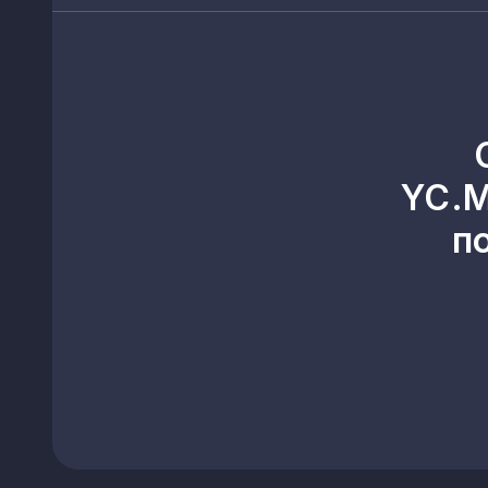
Каштани
Лобанове
Іванівка
Кримське
YC.M
Яни Капу
п
Гвардійське
Владиславівка
Золоте Поле
Сонячна Долина
Партеніт
Привітне