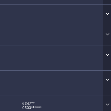
нних матеріалів для плетіння
6347**
0503******