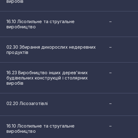
виробів
2
2
16.10 Лісопильне та стругальне
–
виробництво
2
2
02.30 Збирання дикорослих недеревних
–
продуктів
2
2
16.23 Виробництво інших дерев'яних
–
будівельних конструкцій і столярних
виробів
2
2
02.20 Лісозаготівлі
–
2
2
16.10 Лісопильне та стругальне
–
виробництво
2