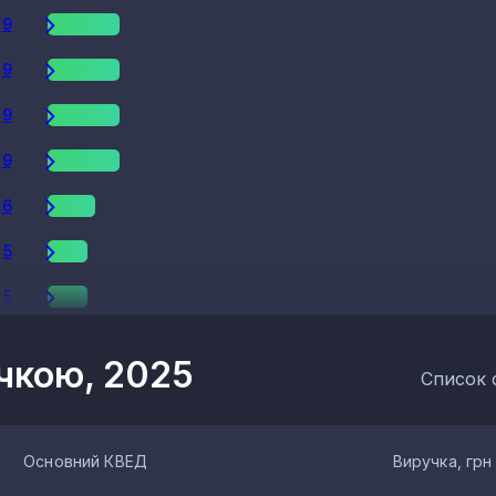
9
9
9
9
6
5
5
4
учкою, 2025
Список 
4
4
Основний КВЕД
Виручка, грн
4