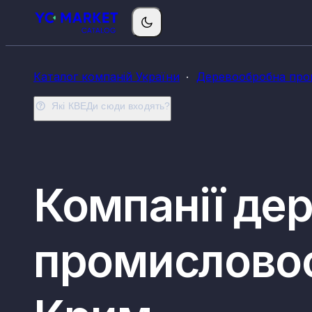
Каталог компаній України
Деревообробна пром
Які КВЕДи сюди входять?
Компанії де
промисловос