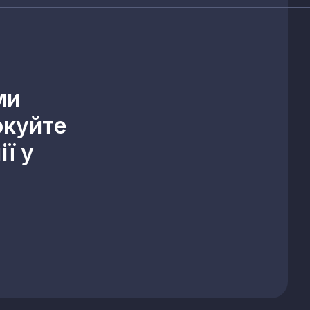
ми
окуйте
ї у