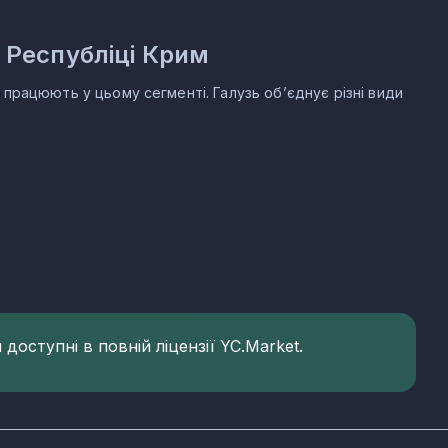
 Республіці Крим
працюють у цьому сегменті. Галузь об’єднує різні види
бліці Крим
є свою частку зареєстрованих компаній. Основні КВЕД
а 06.08.2026:
доступні в повній ліцензії YC.Market.