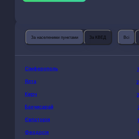
За населеними пунктами
За КВЕД
Всі
Сімферополь
Ялта
Керч
Бахчисарай
Євпаторія
Феодосія