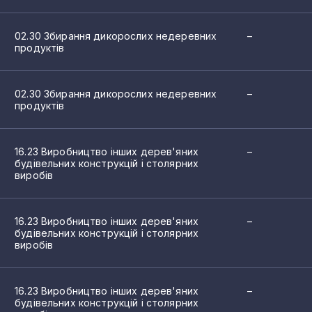
 промисловості
4
02.30 Збирання дикорослих недеревних
–
4
продуктів
ість у лісовому господарстві
3
02.30 Збирання дикорослих недеревних
–
3
продуктів
еревних продуктів
г у лісовому господарстві
3
виробництво
16.23 Виробництво інших дерев'яних
–
3
будівельних конструкцій і столярних
'яних плит і панелей, шпону
виробів
ркету
3
них будівельних конструкцій і столярних виробів
3
16.23 Виробництво інших дерев'яних
–
ари
будівельних конструкцій і столярних
 з деревини; виготовлення виробів з корка, соломки та росли
виробів
3
3
16.23 Виробництво інших дерев'яних
–
2
будівельних конструкцій і столярних