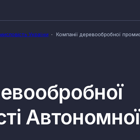
исловість України
Компанії деревообробної проми
ревообробної
ті Автономної