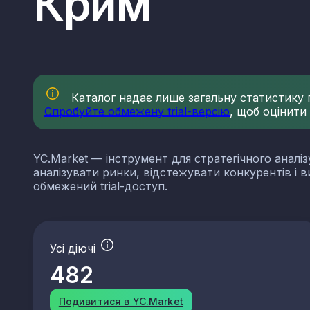
Крим
Каталог надає лише загальну статистику по
Спробуйте обмежену trial-версію
, щоб оцінити
YC.Market — інструмент для стратегічного аналіз
аналізувати ринки, відстежувати конкурентів і 
обмежений trial-доступ.
Усі діючі
482
Подивитися в YC.Market