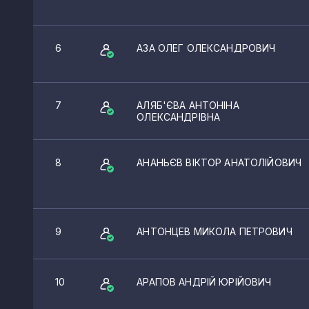
Відрадне
Скалисте
6
АЗА ОЛЕГ ОЛЕКСАНДРОВИЧ
Калинівка
Партизанське
7
АЛЯБ'ЄВА АНТОНІНА
ОЛЕКСАНДРІВНА
Чорноморське
Ас
8
АНАНЬЄВ ВІКТОР АНАТОЛІЙОВИЧ
Укромне
Ізюмівка
9
АНТОНЦЕВ МИКОЛА ПЕТРОВИЧ
Кольчугине
Танкове
10
АРАПОВ АНДРІЙ ЮРІЙОВИЧ
Павлівка