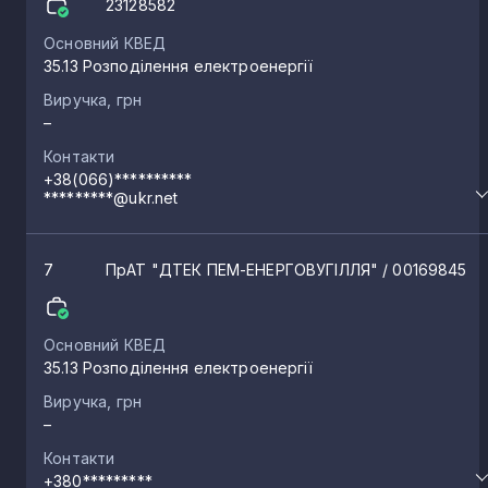
23128582
Основний КВЕД
Кленівка
35.13 Розподілення електроенергії
1
Виручка, грн
–
Зугрес
1
Контакти
+38(066)**********
*********@ukr.net
Ясинувата
1
7
ПрАТ "ДТЕК ПЕМ-ЕНЕРГОВУГІЛЛЯ"
/ 00169845
Середнє
1
Основний КВЕД
Щурове
1
35.13 Розподілення електроенергії
Виручка, грн
Лебединське
–
1
Контакти
+380*********