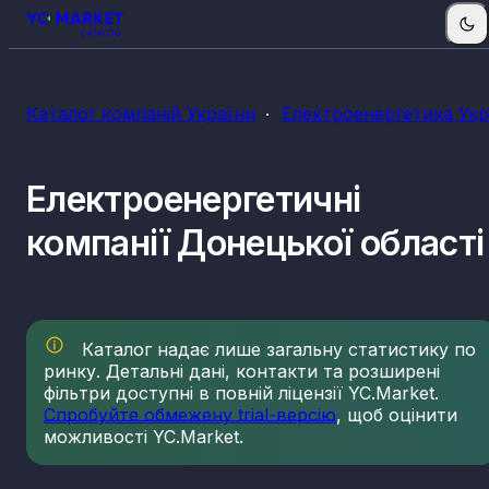
КВЕДи електроенергетики
Каталог компаній України
Електроенергетика Укр
35.11
Виробництво електроенергії
35.12
Передача електроенергії
Електроенергетичні
35.13
Розподілення електроенергії
35.14
Торгівля електроенергією
компанії Донецької області
35.30
Постачання пари, гарячої води та
кондиційованого повітря
Каталог надає лише загальну статистику по
ринку. Детальні дані, контакти та розширені
фільтри доступні в повній ліцензії YC.Market.
Спробуйте обмежену trial-версію
, щоб оцінити
можливості YC.Market.