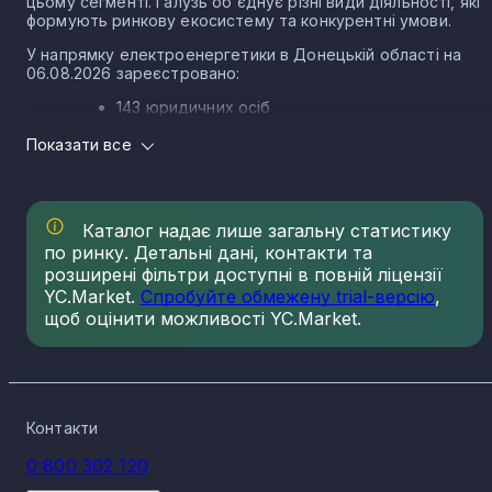
цьому сегменті. Галузь об’єднує різні види діяльності, які
формують ринкову екосистему та конкурентні умови.
У напрямку електроенергетики в Донецькій області на
06.08.2026 зареєстровано:
143 юридичних осіб
3 ФОП
Показати все
Структура ринку електроенергетики в Донецькій
області
Каталог надає лише загальну статистику
Ринок електроенергетики в Донецькій області
сформований різними КВЕДами, кожен із яких має свою
по ринку. Детальні дані, контакти та
частку зареєстрованих компаній. Основні КВЕД
розширені фільтри доступні в повній ліцензії
електроенергетики в Донецькій області та кількість
YC.Market.
Спробуйте обмежену trial-версію
,
зареєстрованих по ньому компаній і ФОП на 06.08.2026:
щоб оцінити можливості YC.Market.
35.30 Постачання гарячої води та
кондиційованого повітря - 89
35.11 Виробництво електроенергії - 32
35.13 Розподілення електроенергії - 11
Контакти
35.14 Торгівля електроенергією - 9
0 800 302 120
35.12 Передача електроенергії - 5