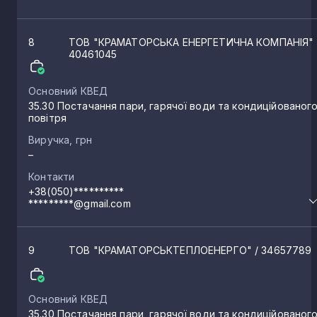
Білозерське
1
8
ТОВ "КРАМАТОРСЬКА ЕНЕРГЕТИЧНА КОМПАНІЯ"
Красногорівка
1
40461045
Основний КВЕД
Селидове
1
35.30 Постачання пари, гарячої води та кондиційованог
повітря
Золотарівка
Виручка, грн
1
–
Контакти
Миколаївка
1
+38(050)**********
*********@gmail.com
Українськ
1
9
ТОВ "КРАМАТОРСЬКТЕПЛОЕНЕРГО"
/ 34657789
Світлодарськ
1
Основний КВЕД
35.30 Постачання пари, гарячої води та кондиційованог