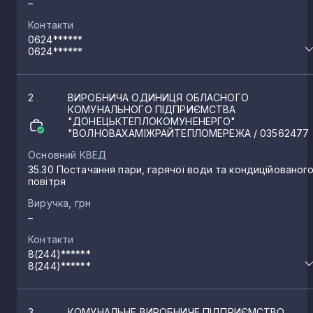
–
Контакти
Мангуш
3
0624******
0624******
Торецьк
2
2
ВИРОБНИЧА ОДИНИЦЯ ОБЛАСНОГО
КОМУНАЛЬНОГО ПІДПРИЄМСТВА
Нью-Йорк
"ДОНЕЦЬКТЕПЛОКОМУНЕНЕРГО"
2
"ВОЛНОВАХАМІЖРАЙТЕПЛОМЕРЕЖА
/ 03562477
Основний КВЕД
Горлівка
2
35.30 Постачання пари, гарячої води та кондиційованог
повітря
Виручка, грн
Старобешеве
2
–
Контакти
8(244)******
Костянтинівка
2
8(244)******
Лиман
2
3
КОМУНАЛЬНЕ ВИРОБНИЧЕ ПІДПРИЄМСТВО