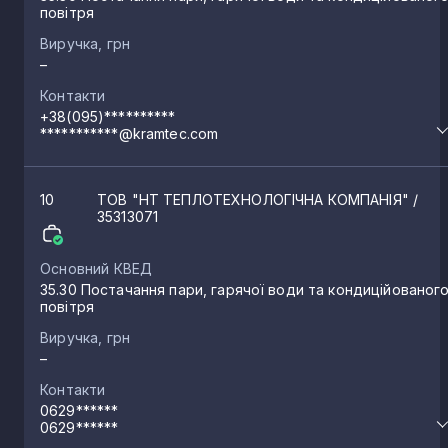
Миронівський
повітря
1
Виручка, грн
–
Гранітне
1
Контакти
+38(095)**********
***********@kramtec.com
Мічуріне
1
10
ТОВ "НТ ТЕПЛОТЕХНОЛОГІЧНА КОМПАНІЯ"
/
Новомиколаївка
1
35313071
Основний КВЕД
Ялта
1
35.30 Постачання пари, гарячої води та кондиційованог
повітря
Виручка, грн
–
Контакти
0629******
0629******