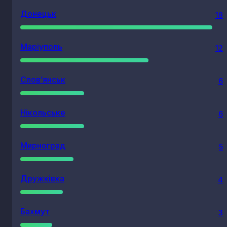
Донецьк
18
Маріуполь
12
Слов’янськ
6
Нікольське
6
Мирноград
5
Дружківка
4
Бахмут
3