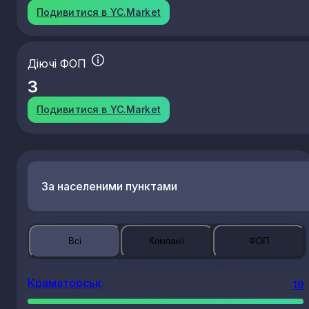
Подивитися в YC.Market
Діючі ФОП
3
Подивитися в YC.Market
За населеними пунктами
Всі
Компанії
ФОП
Краматорськ
19