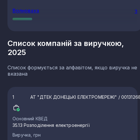
Волноваха
3
Чистякове
3
Список компаній за виручкою,
2025
Макіївка
3
Список формується за алфавітом, якщо виручка не
Харцизьк
3
вказана
Добропілля
3
1
АТ "ДТЕК ДОНЕЦЬКІ ЕЛЕКТРОМЕРЕЖІ"
/ 0013126
Новогродівка
3
Основний КВЕД
35.13 Розподілення електроенергії
Покровськ
3
Виручка, грн