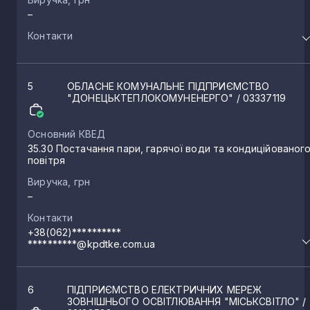
–
Контакти
Красна Поляна
1
Єнакієве
1
5
ОБЛАСНЕ КОМУНАЛЬНЕ ПІДПРИЄМСТВО
"ДОНЕЦЬКТЕПЛОКОМУНЕНЕРГО"
/ 03337119
Жданівка
1
Основний КВЕД
35.30 Постачання пари, гарячої води та кондиційованог
повітря
Сніжне
1
Виручка, грн
–
Шахтарськ
Контакти
1
+38(062)**********
**********@kpdtke.com.ua
Садове
1
6
ПІДПРИЄМСТВО ЕЛЕКТРИЧНИХ МЕРЕЖ
ЗОВНІШНЬОГО ОСВІТЛЮВАННЯ "МІСЬКСВІТЛО"
/
Новоамвросіївське
1