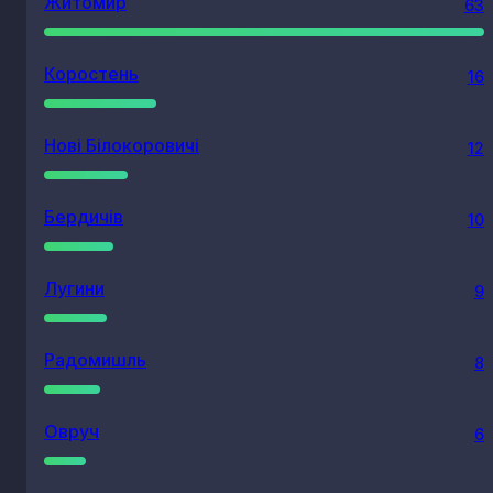
Житомир
63
Коростень
16
Нові Білокоровичі
12
Бердичів
10
Лугини
9
Радомишль
8
Овруч
6