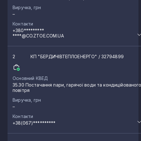
Попільня
2
Виручка, грн
–
Контакти
Чуднів
2
+380*********
****@CO.ZTOE.COM.UA
Половецьке
2
2
КП "БЕРДИЧІВТЕПЛОЕНЕРГО"
/ 32794899
Оліївка
2
Основний КВЕД
35.30 Постачання пари, гарячої води та кондиційованог
Базар
2
повітря
Виручка, грн
–
Новогуйвинське
1
Контакти
+38(067)**********
Озерне
1