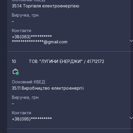
35.14 Торгівля електроенергією
Велика Фосня
Виручка, грн
1
–
Контакти
Павлюківка
1
+38(063)**********
***************@gmail.com
Лопатичі
1
10
ТОВ "ЛУГИНИ ЕНЕРДЖИ"
/ 41712172
Чоповичі
1
Основний КВЕД
35.11 Виробництво електроенергії
Городниця
1
Виручка, грн
–
Довбиш
1
Контакти
+38(095)**********
Кам’яний Брід
1