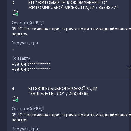
3
КП "ЖИТОМИРТЕПЛОКОМУНЕНЕРГО"
Великі Лісівці
ЖИТОМИРСЬКОЇ МІСЬКОЇ РАДИ
/ 35343771
1
Основний КВЕД
Висока Піч
1
35.30 Постачання пари, гарячої води та кондиційованог
повітря
Виручка, грн
Вакуленчук
1
–
Контакти
Кожухівка
+38(041)**********
1
+38(041)**********
Гранітне
1
4
КП ЗВЯГЕЛЬСЬКОЇ МІСЬКОЇ РАДИ
"ЗВЯГЕЛЬТЕПЛО"
/ 35824365
Народичі
1
Основний КВЕД
35.30 Постачання пари, гарячої води та кондиційованог
повітря
Олевськ
1
Виручка, грн