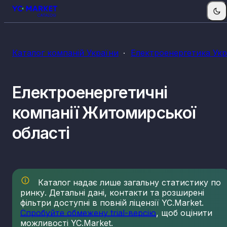
КВЕДи електроенергетики
Каталог компаній України
Електроенергетика Укр
35.11
Виробництво електроенергії
35.12
Передача електроенергії
Електроенергетичні
35.13
Розподілення електроенергії
35.14
Торгівля електроенергією
компанії Житомирської
35.30
Постачання пари, гарячої води та
кондиційованого повітря
області
Каталог надає лише загальну статистику по
ринку. Детальні дані, контакти та розширені
фільтри доступні в повній ліцензії YC.Market.
Спробуйте обмежену trial-версію
, щоб оцінити
можливості YC.Market.