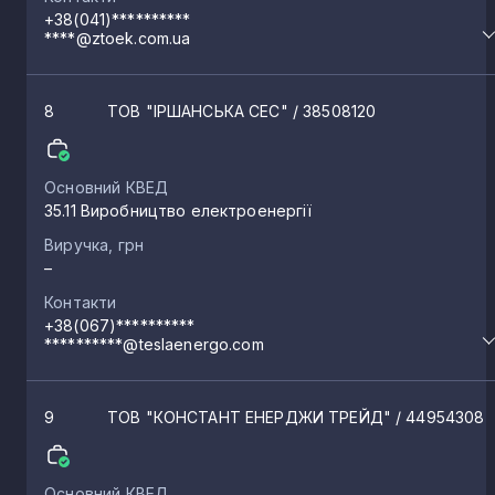
+38(041)**********
****@ztoek.com.ua
Романів
1
8
ТОВ "ІРШАНСЬКА СЕС"
/ 38508120
Тетерівка
1
Основний КВЕД
Корчак
1
35.11 Виробництво електроенергії
Виручка, грн
Хорошів
1
–
Контакти
+38(067)**********
Солов’ї
1
**********@teslaenergo.com
Станційне
1
9
ТОВ "КОНСТАНТ ЕНЕРДЖИ ТРЕЙД"
/ 44954308
Пиріжки
1
Основний КВЕД