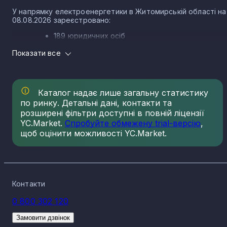
У напрямку електроенергетики в Житомирській області на
08.08.2026 зареєстровано:
189 юридичних осіб
5 ФОП
Показати все
Структура ринку електроенергетики в
Житомирській області
Каталог надає лише загальну статистику
Ринок електроенергетики в Житомирській області
сформований різними КВЕДами, кожен із яких має свою
по ринку. Детальні дані, контакти та
частку зареєстрованих компаній. Основні КВЕД
розширені фільтри доступні в повній ліцензії
електроенергетики в Житомирській області та кількість
YC.Market.
Спробуйте обмежену trial-версію
,
зареєстрованих по ньому компаній і ФОП на 08.08.2026:
щоб оцінити можливості YC.Market.
35.11 Виробництво електроенергії - 112
35.30 Постачання гарячої води та
кондиційованого повітря - 61
35.14 Торгівля електроенергією - 12
Контакти
35.13 Розподілення електроенергії - 6
0 800 302 120
35.12 Передача електроенергії - 3
Замовити дзвінок
Компанії в галузі електроенергетики: розподіл по