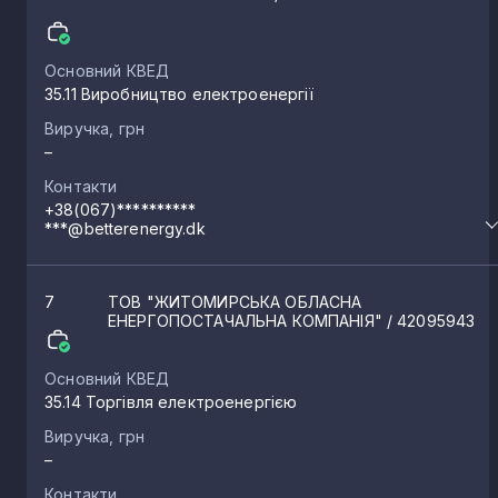
Вереси
1
Основний КВЕД
35.11 Виробництво електроенергії
Красилівка
1
Виручка, грн
–
Стрижівка
Контакти
1
+38(067)**********
***@betterenergy.dk
Любар
1
7
ТОВ "ЖИТОМИРСЬКА ОБЛАСНА
ЕНЕРГОПОСТАЧАЛЬНА КОМПАНІЯ"
/ 42095943
Миропіль
1
Основний КВЕД
Пряжів
35.14 Торгівля електроенергією
1
Виручка, грн
–
Щербини
1
Контакти