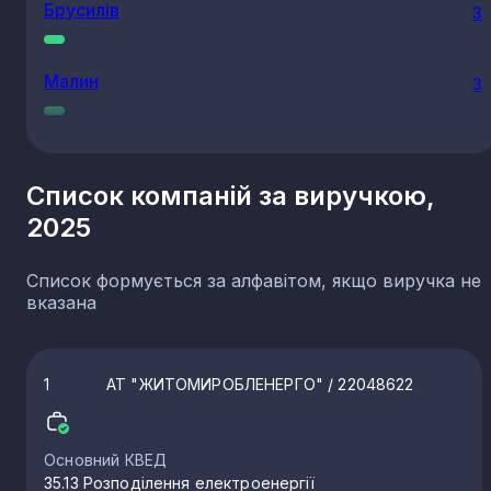
Брусилів
3
Малин
3
Радчиці
3
Список компаній за виручкою,
2025
Баранівка
3
Список формується за алфавітом, якщо виручка не
Гардишівка
2
вказана
Коростишів
2
1
АТ "ЖИТОМИРОБЛЕНЕРГО"
/ 22048622
Довжик
2
Основний КВЕД
35.13 Розподілення електроенергії