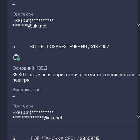
–
Звягель
1
Контакти
+38(041)**********
*******@ukr.net
Зарічани
1
5
КП ТЕПЛОЗАБЕЗПЕЧЕННЯ
/ 31871157
Троянів
1
Основний КВЕД
Горщик
1
35.30 Постачання пари, гарячої води та кондиційованог
повітря
Виручка, грн
Гальчин
1
–
Контакти
Швайківка
1
+38(041)**********
**************@ukr.net
Водотиї
1
6
ТОВ "ГАНСЬКА СЕС"
/ 38508115