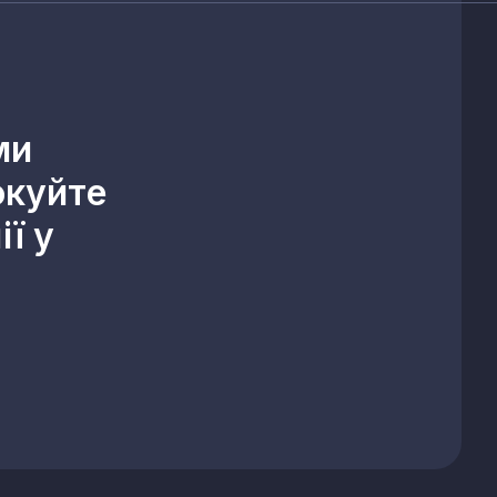
ми
окуйте
ї у