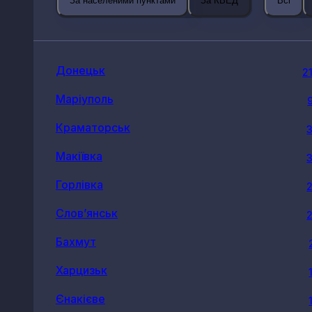
За населеними пунктами
За КВЕД
Всі
Донецьк
2
Маріуполь
Краматорськ
Макіївка
Горлівка
Слов’янськ
Бахмут
Харцизьк
Єнакієве