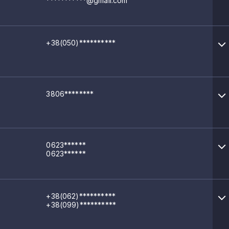
***********@gmail.com
+38(050)**********
3806********
0623******
0623******
+38(062)**********
+38(099)**********