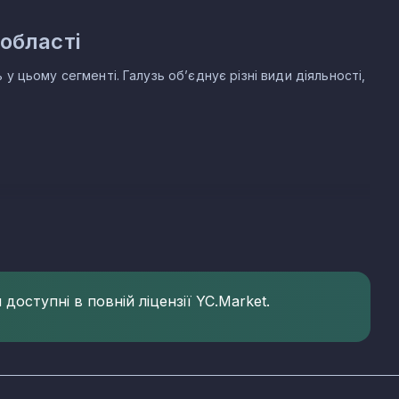
області
 цьому сегменті. Галузь об’єднує різні види діяльності,
і
стку зареєстрованих компаній. Основні КВЕД
26:
доступні в повній ліцензії YC.Market.
ених пунктах Донецької області