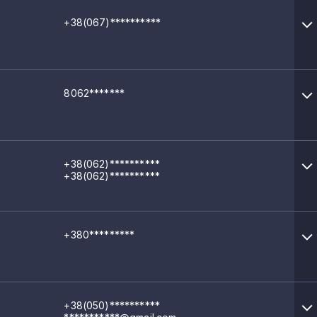
+38(067)**********
8062*******
+38(062)**********
+38(062)**********
+380*********
+38(050)**********