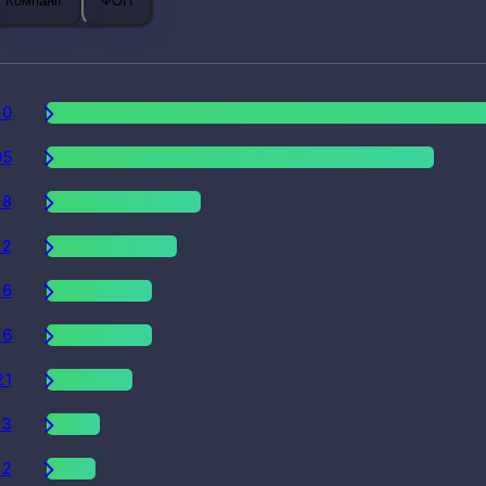
Компанії
ФОП
10
95
38
32
26
26
21
13
12