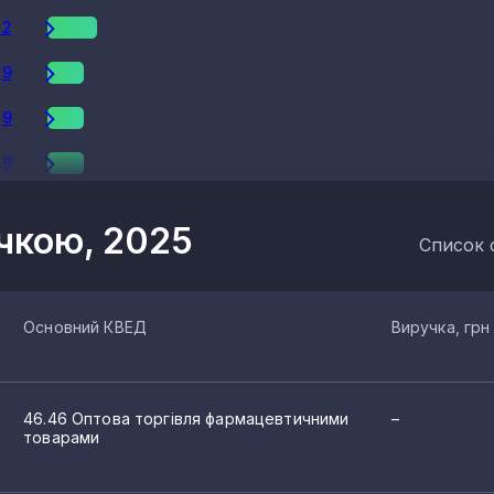
12
9
9
9
8
учкою, 2025
Список 
7
7
Основний КВЕД
Виручка, грн
7
5
46.46 Оптова торгівля фармацевтичними
–
5
товарами
4