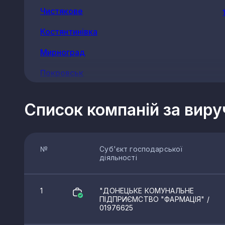
Чистякове
Костянтинівка
Мирноград
Покровськ
Шахтарськ
Список компаній за вир
Ясинувата
Авдіївка
№
Суб'єкт господарської
Волноваха
діяльності
Сніжне
1
"ДОНЕЦЬКЕ КОМУНАЛЬНЕ
Миколаївка
ПІДПРИЄМСТВО "ФАРМАЦІЯ"
/
01976625
Торецьк