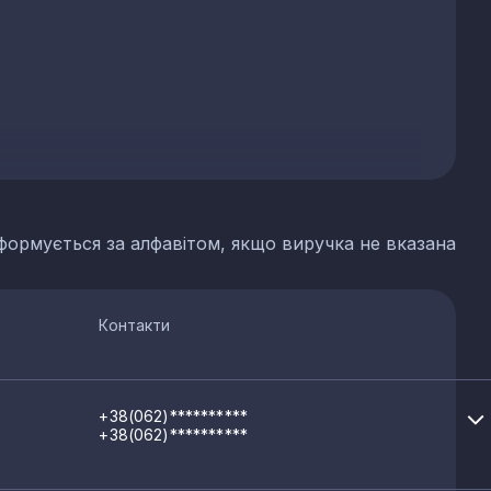
формується за алфавітом, якщо виручка не вказана
Контакти
+38(062)**********
+38(062)**********