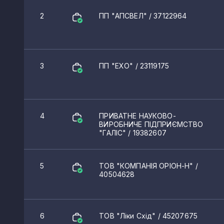
Урзуф
2
ПП "АПСВЕЛ"
/ 37122964
Велика Новосілка
КВЕДи фармацевтично
Дружківка
3
ПП "ЕХО"
/ 23119175
Курахове
21.10
Виробництво основних фар
Красна Поляна
21.20
Виробництво фармацевтични
Амвросіївка
4
ПРИВАТНЕ НАУКОВО-
46.46
Оптова торгівля фармаце
ВИРОБНИЧЕ ПІДПРИЄМСТВО
47.73
Роздрібна торгівля фарма
"ГАЛІС"
/ 19382607
Сергіївка
Ясногірка
5
ТОВ "КОМПАНІЯ ОРІОН-Н"
/
40504628
Рубці
Часів Яр
6
ТОВ "Ліки Схід"
/ 45207675
Старомлинівка