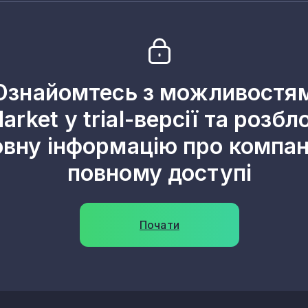
1
1
1
Ознайомтесь з можливостя
1
arket у trial-версії та розбл
1
овну інформацію про компані
1
повному доступі
1
1
Почати
1
1
1