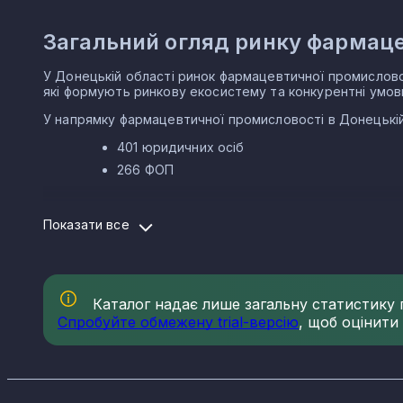
Улакли
Загальний огляд ринку фармаце
Степне
У Донецькій області ринок фармацевтичної промисловост
які формують ринкову екосистему та конкурентні умов
Комар
У напрямку фармацевтичної промисловості в Донецькій
Гранітне
401 юридичних осіб
266 ФОП
Новоолексіївка
Структура ринку фармацевтично
Дебальцеве
Показати все
Ринок фармацевтичної промисловості в Донецькій обла
Хрестівка
фармацевтичної промисловості в Донецькій області та к
Олександрівка
47.73 Роздрібна торгівля фармацевтичними
Каталог надає лише загальну статистику по
46.46 Оптова торгівля фармацевтичними то
Спробуйте обмежену trial-версію
, щоб оцінити
Гірне
21.20 Виробництво фармацевтичних препараті
21.10 Виробництво основних фармацевтичних
Зуївка
Компанії в галузі фармацевтичн
Докучаєвськ