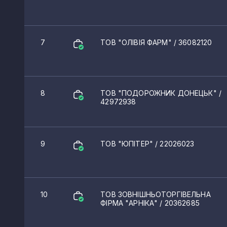
Іловайськ
Зугрес
7
ТОВ "ОЛІВІЯ ФАРМ"
/ 36082120
Безіменне
Біленьке
8
ТОВ "ПОДОРОЖНИК ДОНЕЦЬК"
/
Лиман
42972938
Олександрівка
Святогірськ
9
ТОВ "ЮПІТЕР"
/ 22026023
Мангуш
Ялта
10
ТОВ ЗОВНІШНЬОТОРГІВЕЛЬНА
Родинське
ФІРМА "АРНІКА"
/ 20362685
Воскресенка