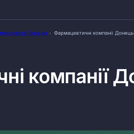
мисловість України
Фармацевтичні компанії Донецьк
ні компанії Д