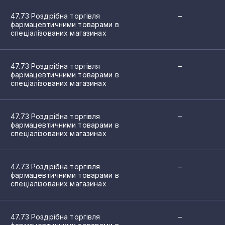
4
47.73 Роздрібна торгівля
–
фармацевтичними товарами в
спеціалізованих магазинах
4
ї промисловості
4
47.73 Роздрібна торгівля
–
фармацевтичними товарами в
3
спеціалізованих магазинах
мацевтичних продуктів
3
х препаратів і матеріалів
47.73 Роздрібна торгівля
–
3
втичними товарами
фармацевтичними товарами в
цевтичними товарами в спеціалізованих магазинах
спеціалізованих магазинах
2
2
47.73 Роздрібна торгівля
–
фармацевтичними товарами в
2
спеціалізованих магазинах
2
47.73 Роздрібна торгівля
–
2