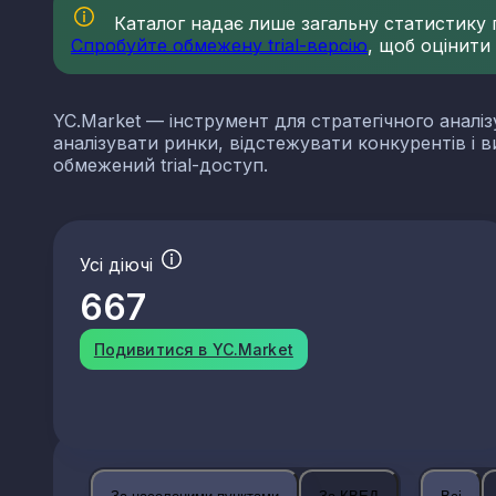
Каталог надає лише загальну статистику по
Спробуйте обмежену trial-версію
, щоб оцінити
YC.Market — інструмент для стратегічного аналіз
аналізувати ринки, відстежувати конкурентів і 
обмежений trial-доступ.
Усі діючі
667
Подивитися в YC.Market