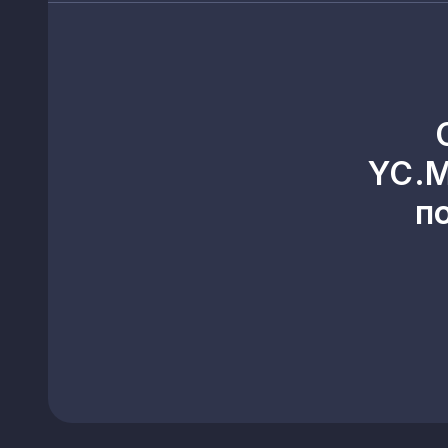
Старогнатівка
Високопілля
Долина
Мирне
YC.M
Дем’янівка
п
Добропілля
Нетайлове
Селидове
Світлодарськ
Миронівський
Багатир