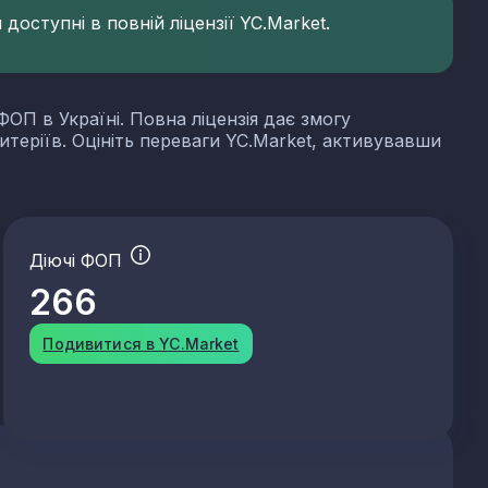
доступні в повній ліцензії YC.Market.
ФОП в Україні. Повна ліцензія дає змогу
итеріїв. Оцініть переваги YC.Market, активувавши
Діючі ФОП
266
Подивитися в YC.Market