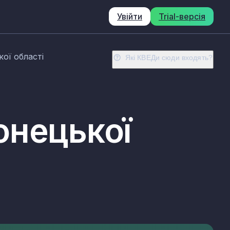
Увійти
Trial-версія
ої області
Які КВЕДи сюди входять?
онецької