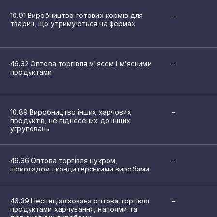
37
10.91 Виробництво готових кормів для
–
ого печива; виробництво борошняних кондитерських виробів, т
тварин, що утримуються на фермах
32
иробів і подібних борошняних виробів
28
46.32 Оптова торгівля м'ясом і м'ясними
–
аду та цукрових кондитерських виробів
продуктами
28
риправ
27
а страв
10.89 Виробництво інших харчових
–
26
чування та дієтичних харчових продуктів
продуктів, не віднесених до інших
угруповань
х продуктів, не віднесених до інших угруповань
25
ів для тварин, що утримуються на фермах
25
ів для домашніх тварин
46.36 Оптова торгівля цукром,
–
шоколадом і кондитерськими виробами
 змішування спиртних напоїв
25
вин
24
х плодово-ягідних вин
46.39 Неспеціалізована оптова торгівля
–
льованих напоїв із зброджуваних продуктів
продуктами харчування, напоями та
24