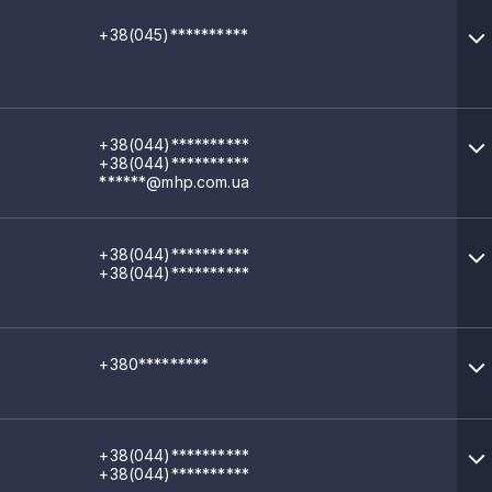
+38(045)**********
ортів і тістечок тривалого
+38(044)**********
+38(044)**********
******@mhp.com.ua
+38(044)**********
+38(044)**********
+380*********
+38(044)**********
+38(044)**********