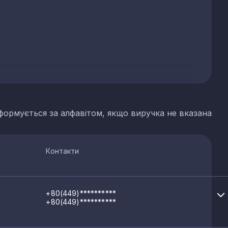
формується за алфавітом, якщо виручка не вказана
Контакти
+80(449)**********
+80(449)**********
обів, тортів і тістечок