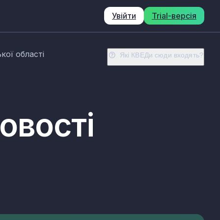
Увійти
Trial-версія
кої області
Які КВЕДи сюди входять?
овості