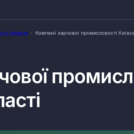
сть України
Компанії харчової промисловості Київсь
рчової промисл
ласті