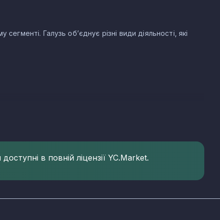
сегменті. Галузь об’єднує різні види діяльності, які
еєстрованих компаній. Основні КВЕД харчової
доступні в повній ліцензії YC.Market.