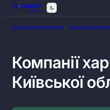
Каталог компаній України
Харчова промислові
Компанії ха
Київської об