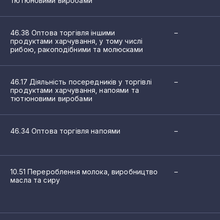
тютюновими виробами
24
х напоїв; виробництво мінеральних вод та інших вод, розлит
46.38 Оптова торгівля іншими
–
22
продуктами харчування, у тому числі
иробів
рибою, ракоподібними та молюсками
21
 торгівлі продуктами харчування, напоями та тютюновими ви
 м'ясними продуктами
21
46.17 Діяльність посередників у торгівлі
–
и продуктами, яйцями, харчовими оліями та жирами
продуктами харчування, напоями та
21
тютюновими виробами
ими виробами
21
шоколадом і кондитерськими виробами
46.34 Оптова торгівля напоями
–
20
аєм, какао та прянощами
родуктами харчування, у тому числі рибою, ракоподібними та
19
торгівля продуктами харчування, напоями та тютюновими ви
10.51 Перероблення молока, виробництво
–
18
масла та сиру
18
18