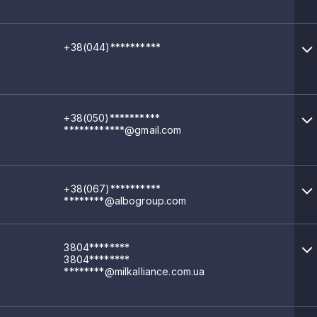
их у пляшки
+38(044)**********
робами
+38(050)**********
************@gmail.com
+38(067)**********
********@albogroup.com
 молюсками
робами
3804********
3804********
********@milkalliance.com.ua