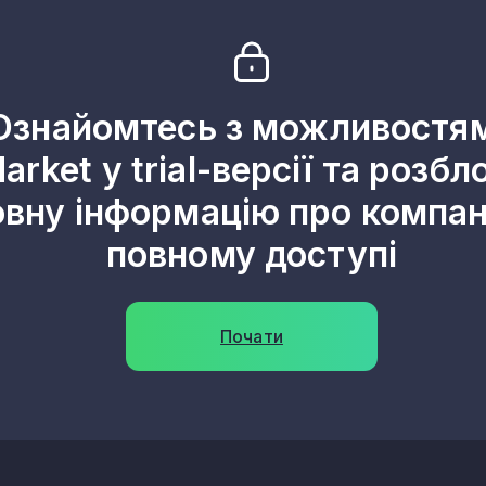
18
16
Ознайомтесь з можливостя
16
arket у trial-версії та розбл
15
овну інформацію про компані
15
повному доступі
15
14
Почати
12
12
11
11