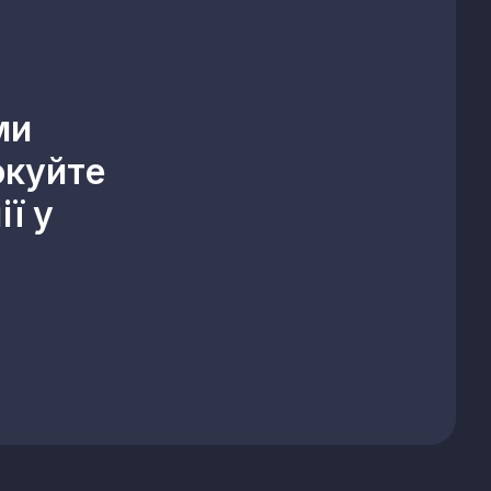
ми
окуйте
ї у