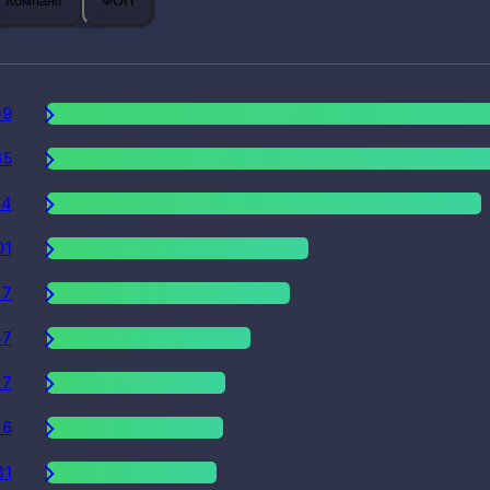
Компанії
ФОП
09
65
34
01
87
57
37
36
31