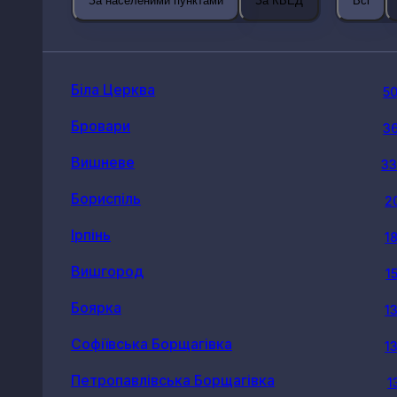
За населеними пунктами
За КВЕД
Всі
Біла Церква
5
Бровари
3
Вишневе
3
Бориспіль
2
Ірпінь
1
Вишгород
1
Боярка
1
Софіївська Борщагівка
1
Петропавлівська Борщагівка
1