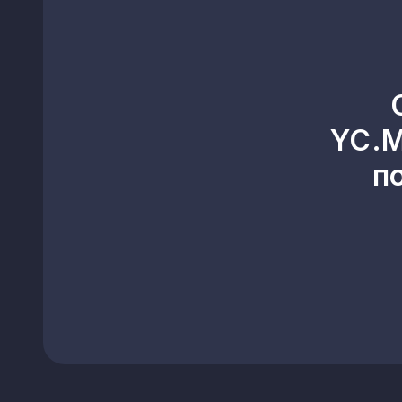
Чабани
Ставище
Хотів
YC.M
Узин
п
Княжичі
Ржищів
Новосілки
Зазим’я
Горенка
Луб’янка
Шевченкове