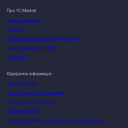
Сукупна виручка у КВЕД 20.60 Виробництво штучних і
синтетичних волокон напрямку Хімічна промисловість за
Про YC.Market
2025 рік становить 1 324 788 100 грн, що відображає
економічну активність сегмента.
Наша команда
Тарифи
Аналіз клієнтів та конкурентів
Нові компанії та ФОП
Громади
Юридична інформація
Terms of Use
Public License Agreement
Data Protection Policy
Cookies Policy
Корпоративна соціальна відповідальність