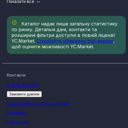
Показати все
Розподіл компаній по КВЕД 20.60 Виробництво
штучних і синтетичних волокон за регіонами
Каталог надає лише загальну статистику
Найбільша концентрація компаній по КВЕД 20.60
Виробництво штучних і синтетичних волокон на 05.08.202
по ринку. Детальні дані, контакти та
спостерігається у:
розширені фільтри доступні в повній ліцензії
YC.Market.
Спробуйте обмежену trial-версію
,
м. Київ - 16
щоб оцінити можливості YC.Market.
Київська область - 9
Харківська область - 9
Дніпропетровська область - 5
Чернігівська область - 5
Контакти
Волинська область - 3
0 800 302 120
Львівська область - 3
Вінницька область - 2
Замовити дзвінок
Житомирська область - 2
support@youcontrol.market
Івано-Франківська область - 2
LinkedIn
Розмір ринку за виторгом по КВЕД 20.60
Facebook
Виробництво штучних і синтетичних волокон