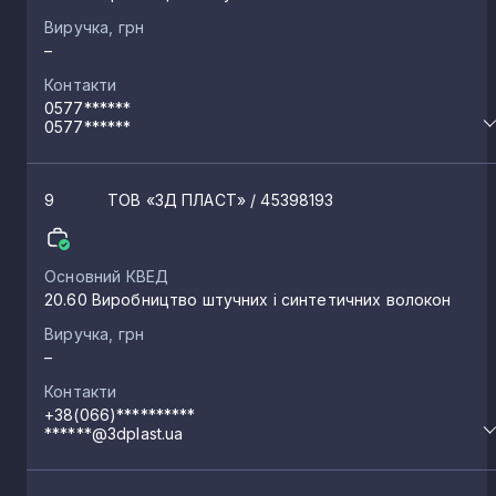
Виручка, грн
–
Контакти
0577******
0577******
9
ТОВ «3Д ПЛАСТ»
/ 45398193
Основний КВЕД
20.60 Виробництво штучних і синтетичних волокон
Виручка, грн
–
Контакти
+38(066)**********
******@3dplast.ua