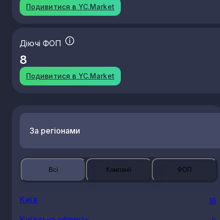
Подивитися в YC.Market
Діючі ФОП
8
Подивитися в YC.Market
За регіонами
Всі
Компанії
ФОП
Київ
16
Київська область