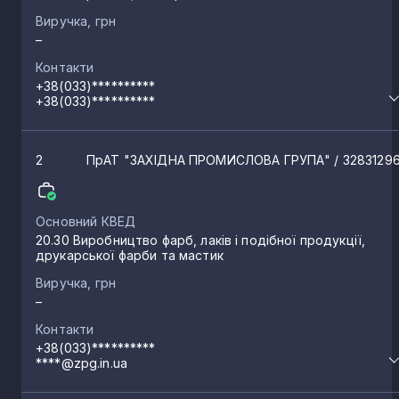
Городище
2
Виручка, грн
–
Контакти
Камінь-Каширський
2
+38(033)**********
+38(033)**********
Рованці
2
2
ПрАТ "ЗАХІДНА ПРОМИСЛОВА ГРУПА"
/ 3283129
Журавичі
2
Основний КВЕД
20.30 Виробництво фарб, лаків і подібної продукції,
Заячиці
1
друкарської фарби та мастик
Виручка, грн
–
Сошичне
1
Контакти
+38(033)**********
Олеськ
****@zpg.in.ua
1