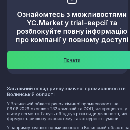
Ознайомтесь з можливостями
Носачевичі
1
YC.Market у trial-версії та
розблокуйте повну інформацію
Коршовець
1
про компанії у повному доступі
Велика Осниця
1
Почати
Любче
1
Загальний огляд ринку хімічної промисловості в
Торчин
1
Волинській області
У Волинській області ринок хімічної промисловості на
06.08.2026 охоплює 232 компаній та ФОП, які працюють у
цьому сегменті. Галузь об’єднує різні види діяльності, які
формують ринкову екосистему та конкурентні умови.
У напрямку хімічної промисловості в Волинській області на