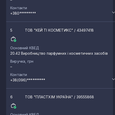
Благодатне
Контакти
1
+380*********
Колки
1
5
ТОВ "КЕЙ ТІ КОСМЕТИКС"
/ 43497418
Зміїнець
1
Основний КВЕД
20.42 Виробництво парфумних і косметичних засобів
Заболотці
1
Виручка, грн
–
Овадне
Контакти
1
+38(096)**********
Прилісне
1
6
ТОВ "ПЛАСТХІМ УКРАЇНА"
/ 39555868
Хворостів
1
Основний КВЕД