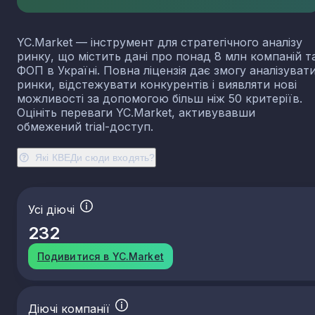
чищення та полірування
20.42
Виробництво парфумних і косметичних засобів
YC.Market — інструмент для стратегічного аналізу
20.51
Виробництво вибухових речовин
ринку, що містить дані про понад 8 млн компаній т
20.52
Виробництво клеїв
ФОП в Україні. Повна ліцензія дає змогу аналізуват
ринки, відстежувати конкурентів і виявляти нові
20.53
Виробництво ефірних олій
можливості за допомогою більш ніж 50 критеріїв.
20.59
Виробництво іншої хімічної продукції, н. в. і. у.
Оцініть переваги YC.Market, активувавши
обмежений trial-доступ.
20.60
Виробництво штучних і синтетичних волокон
22.11
Виробництво гумових шин, покришок і камер;
відновлення протектора гумових шин і покришок
Які КВЕДи сюди входять?
22.19
Виробництво інших гумових виробів
22.21
Виробництво плит, листів, труб і профілів із
пластмас
Усі діючі
22.22
Виробництво тари з пластмас
232
22.23
Виробництво будівельних виробів із пластмас
Подивитися в YC.Market
22.29
Виробництво інших виробів із пластмас
Діючі компанії