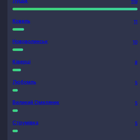
Луцьк
119
Ковель
11
Нововолинськ
10
Ківерці
8
Любомль
5
Великий Омеляник
5
Струмівка
5