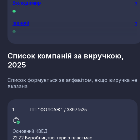
Володимир
3
Іваничі
3
Шацьк
3
Список компаній за виручкою,
2025
Гірка Полонка
3
Список формується за алфавітом, якщо виручка не
Ратне
2
вказана
Липини
2
1
ПП "ФОЛСАЖ"
/ 33971525
Підгайці
2
Основний КВЕД
22.22 Виробництво тари з пластмас