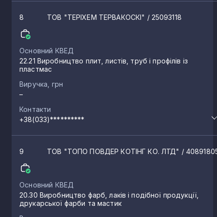
8
ТОВ "ТЕРІХЕМ ТЕРВАКОСКІ"
/ 25093118
Прилуцьке
1
Основний КВЕД
Мартинівка
1
22.21 Виробництво плит, листів, труб і профілів із
пластмас
Нуйно
Виручка, грн
1
–
Контакти
Голоби
1
+38(033)**********
Олика
1
9
ТОВ "ТОПО ПОВДЕР КОТІНГ КО. ЛТД"
/ 4089180
Грем’яче
1
Основний КВЕД
20.30 Виробництво фарб, лаків і подібної продукції,
друкарської фарби та мастик
Пульмо
1