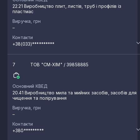
22.21 Виробництво плит, листів, труб і профілів із
Річиця
пластмас
1
Виручка, грн
–
Шкроби
1
Контакти
+38(033)**********
Смоляри-Світязькі
1
7
ТОВ "СМ-ХІМ"
/ 39858885
Коршів
1
Основний КВЕД
Суходоли
20.41 Виробництво мила та мийних засобів, засобів для
1
чищення та полірування
Виручка, грн
Калинівка
1
–
Контакти
+380*********
Жидичин
1