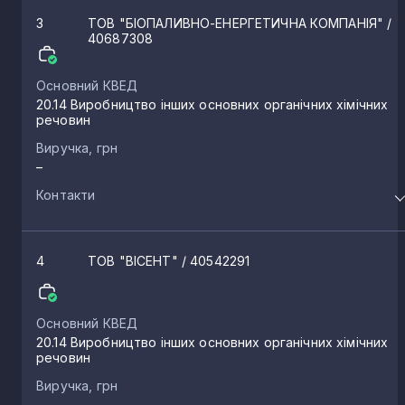
Галина Воля
3
ТОВ "БІОПАЛИВНО-ЕНЕРГЕТИЧНА КОМПАНІЯ"
/
1
40687308
Лобачівка
1
Основний КВЕД
20.14 Виробництво інших основних органічних хімічних
речовин
Городище
1
Виручка, грн
–
Контакти
Полонка
1
Підгірне
1
4
ТОВ "ВІСЕНТ"
/ 40542291
Тарасове
1
Основний КВЕД
20.14 Виробництво інших основних органічних хімічних
речовин
Вишнів
1
Виручка, грн
–