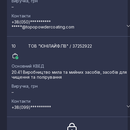
Виручка, грн
–
Голишів
1
Контакти
+38(050)**********
*****@topopowdercoating.com
Гута-Камінська
1
10
ТОВ "ЮНІЛАЙФ.ПВ"
/ 37252922
Заріччя
1
Основний КВЕД
Білин
20.41 Виробництво мила та мийних засобів, засобів для
1
чищення та полірування
Виручка, грн
Раків Ліс
1
–
Контакти
+38(099)**********
Луків
1
Кульчин
1