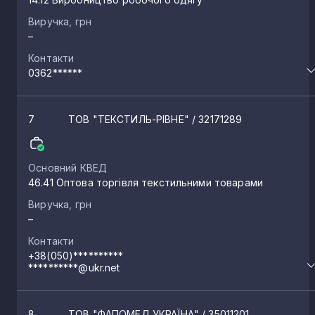
Виручка, грн
Олександрія
2
–
Контакти
Рокитне
0362******
2
Велике Вербче
7
ТОВ "ТЕКСТИЛЬ-РІВНЕ"
/ 32171289
2
Жаврів
2
Основний КВЕД
46.41 Оптова торгівля текстильними товарами
Виручка, грн
Кустин
2
–
Контакти
Мар’янівка
+38(050)**********
2
**********@ukr.net
Велике Поле
2
8
ТОВ "ФАПОМЕД УКРАЇНА"
/ 35011201