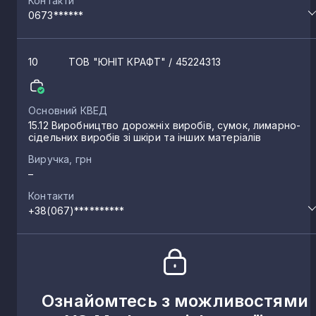
Контакти
0673******
Мнишин
1
10
ТОВ "ЮНІТ КРАФТ"
/ 45224313
Богуші
1
Основний КВЕД
15.12 Виробництво дорожніх виробів, сумок, лимарно-
Зірне
1
сідельних виробів зі шкіри та інших матеріалів
Виручка, грн
Новий Моквин
–
1
Контакти
+38(067)**********
Поліське
1
Тишиця
1
Ознайомтесь з можливостями
Шубків
1