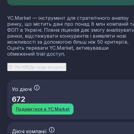
14.12
Виробництво робочого одягу
14.13
Виробництво іншого верхнього одягу
YC.Market — інструмент для стратегічного аналізу
14.14
Виробництво спіднього одягу
ринку, що містить дані про понад 8 млн компаній т
ФОП в Україні. Повна ліцензія дає змогу аналізуват
14.19
Виробництво іншого одягу й аксесуарів
ринки, відстежувати конкурентів і виявляти нові
14.20
Ввиготовлення виробів із хутра
можливості за допомогою більш ніж 50 критеріїв.
14.31
Виробництво панчішно-шкарпеткових виробів
Оцініть переваги YC.Market, активувавши
обмежений trial-доступ.
14.39
Виробництво іншого трикотажного та в'язаного
одягу
Які КВЕДи сюди входять?
15.11
Дублення шкур і оздоблення шкіри; вичинка та
фарбування хутра
15.12
Виробництво дорожніх виробів, сумок, лимарно-
сідельних виробів зі шкіри та інших матеріалів
Усі діючі
15.20
Виробництво взуття
672
46.16
Діяльність посередників у торгівлі текстильним
виробами, одягом, хутром, взуттям і шкіряними
Подивитися в YC.Market
виробами
46.24
Оптова торгівля шкірсировиною, шкурами та
шкірою
Діючі компанії
46.41
Оптова торгівля текстильними товарами