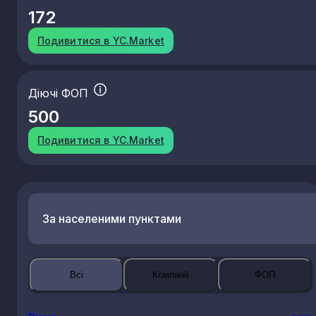
172
46.42
Оптова торгівля одягом і взуттям
Подивитися в YC.Market
Діючі ФОП
500
Подивитися в YC.Market
За населеними пунктами
Всі
Компанії
ФОП