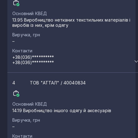
Степань
4
Основний КВЕД
13.95 Виробництво нетканих текстильних матеріалів і
виробів із них, крім одягу
Велика Омеляна
4
Виручка, грн
–
Обарів
3
Контакти
+38(036)**********
+38(036)**********
Біла Криниця
3
4
ТОВ "АТТАЛ"
/ 40040834
Сапожин
3
Основний КВЕД
Малий Олексин
2
14.19 Виробництво іншого одягу й аксесуарів
Виручка, грн
–
Рафалівка
2
Контакти