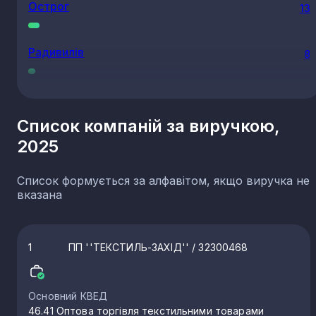
Острог
13
Радивилів
8
Клевань
7
Список компаній за виручкою,
2025
Квасилів
7
Список формується за алфавітом, якщо виручка не
Гоща
7
вказана
Колоденка
6
1
ПП ''ТЕКСТИЛЬ-ЗАХІД''
/ 32300468
Зарічне
5
Основний КВЕД
46.41 Оптова торгівля текстильними товарами