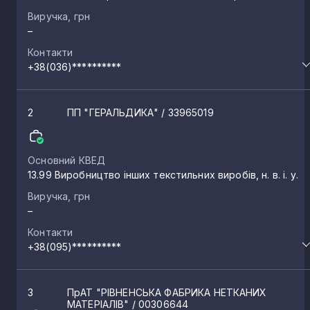
Млинів
5
Виручка, грн
–
Контакти
Бармаки
5
+38(036)**********
Дубровиця
5
2
ПП "ГЕРАЛЬДИКА"
/ 33965019
Рокитне
5
Основний КВЕД
13.99 Виробництво інших текстильних виробів, н. в. і. у.
Зоря
5
Виручка, грн
–
Контакти
Вересневе
4
+38(095)**********
Люхча
4
3
ПрАТ "РІВНЕНСЬКА ФАБРИКА НЕТКАНИХ
МАТЕРІАЛІВ"
/ 00306644