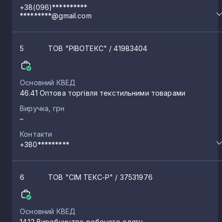
+38(096)**********
Острожець
*********@gmail.com
2
Городище
5
ТОВ "РІВОТЕКС"
/ 41983404
2
Городок
2
Основний КВЕД
46.41 Оптова торгівля текстильними товарами
Виручка, грн
Синів
2
–
Контакти
Тучин
+380*********
2
Кунин
6
ТОВ "СІМ ТЕКС-Р"
/ 37531976
2
Корець
2
Основний КВЕД
14.12 Виробництво робочого одягу