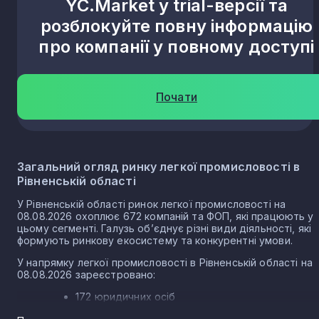
YC.Market у trial-версії та
розблокуйте повну інформацію
Ясининичі
про компанії у повному доступі
1
Оржів
1
Почати
Жадківка
1
Загальний огляд ринку легкої промисловості в
Порозове
Рівненській області
1
У Рівненській області ринок легкої промисловості на
08.08.2026 охоплює 672 компаній та ФОП, які працюють у
Тайкури
цьому сегменті. Галузь об’єднує різні види діяльності, які
1
формують ринкову екосистему та конкурентні умови.
У напрямку легкої промисловості в Рівненській області на
Корчів’я
08.08.2026 зареєстровано:
1
172 юридичних осіб
500 ФОП
Мирне