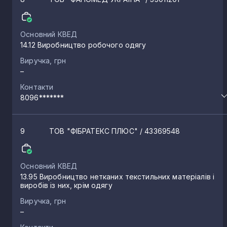
Антопіль
2
Основний КВЕД
14.12 Виробництво робочого одягу
Лісопіль
2
Виручка, грн
–
Контакти
Великий Олексин
2
8096*******
Іванчиці
1
9
ТОВ "ФІБРАТЕКС ПЛЮС"
/ 43369548
Демидівка
1
Основний КВЕД
13.95 Виробництво нетканих текстильних матеріалів і
виробів із них, крім одягу
Владиславівка
1
Виручка, грн
–
Тараканів
1