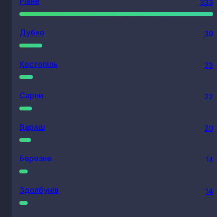
Рівне
333
Дубно
39
Костопіль
23
Сарни
22
Вараш
20
Березне
14
Здолбунів
14