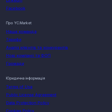
LinkedIn
Розмір ринку за виторгом по КВЕД 28.41
Facebook
Виробництво металообробних машин
Сукупна виручка у КВЕД 28.41 Виробництво
металообробних машин напрямку Машинобудування за
Про YC.Market
2025 рік становить 1 231 212 101 грн, що відображає
економічну активність сегмента.
Наша команда
Тарифи
Аналіз клієнтів та конкурентів
Нові компанії та ФОП
Громади
Юридична інформація
Terms of Use
Public License Agreement
Data Protection Policy
Cookies Policy