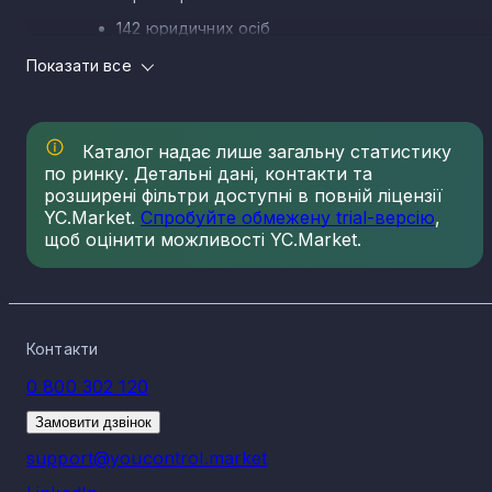
142 юридичних осіб
53 ФОП
Показати все
Розподіл компаній по КВЕД 28.41 Виробництво
металообробних машин за регіонами
Каталог надає лише загальну статистику
Найбільша концентрація компаній по КВЕД 28.41
Виробництво металообробних машин на 06.08.2026
по ринку. Детальні дані, контакти та
спостерігається у:
розширені фільтри доступні в повній ліцензії
YC.Market.
Спробуйте обмежену trial-версію
,
Харківська область - 31
щоб оцінити можливості YC.Market.
м. Київ - 27
Одеська область - 18
Дніпропетровська область - 17
Запорізька область - 10
Контакти
Миколаївська область - 10
0 800 302 120
Закарпатська область - 8
Черкаська область - 8
Замовити дзвінок
Львівська область - 7
support@youcontrol.market
Полтавська область - 7