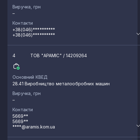
Виручка, грн
–
Контакти
+38(046)**********
+38(046)**********
4
ТОВ "АРАМІС"
/ 14209264
Основний КВЕД
28.41 Виробництво металообробних машин
Виручка, грн
–
Контакти
5669**
5669**
****@aramis.kom.ua