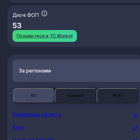
Діючі ФОП
53
Подивитися в YC.Market
За регіонами
Всі
Компанії
ФОП
Харківська область
31
Київ
27
Одеська область