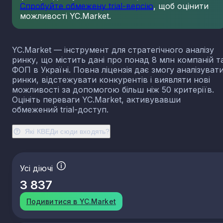
Спробуйте обмежену trial-версію
, щоб оцінити
проживання для осіб похилого віку та інвалідів
можливості YC.Market.
88.91
Денний догляд за дітьми
88.99
Надання іншої соціальної допомоги без
забезпечення проживання, н. в. і. у.
YC.Market — інструмент для стратегічного аналізу
ринку, що містить дані про понад 8 млн компаній т
ФОП в Україні. Повна ліцензія дає змогу аналізуват
ринки, відстежувати конкурентів і виявляти нові
можливості за допомогою більш ніж 50 критеріїв.
Оцініть переваги YC.Market, активувавши
обмежений trial-доступ.
Які КВЕДи сюди входять?
Усі діючі
3 837
Подивитися в YC.Market