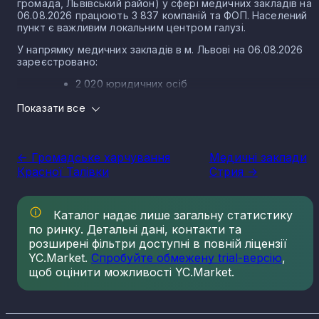
громада, Львівський район) у сфері медичних закладів на
06.08.2026 працюють 3 837 компаній та ФОП. Населений
пункт є важливим локальним центром галузі.
У напрямку медичних закладів в м. Львові на 06.08.2026
зареєстровано:
2 020 юридичних осіб
1 817 ФОП
Показати все
Розмір локального ринку м. Львова за напрямком
медичних закладів
<- Громадське харчування
Медичні заклади
Виторг компаній у напрямку медичних закладів у м. Львові
Красної Талівки
Стрия ->
за 2025 рік становить 10 013 023 601 грн.
Медичні заклади в місті Львів є одним з сегментів загально
системи охорони здоров’я в Україні. Сектор впливає на
Каталог надає лише загальну статистику
загальний стан суспільства, фізичне здоров’я громадян,
по ринку. Детальні дані, контакти та
рівень їх добробуту, як на загальнодержавному рівні, так 
розширені фільтри доступні в повній ліцензії
на місцях. Крім того, діяльність підприємств в галузі
YC.Market.
Спробуйте обмежену trial-версію
,
утворює умови для розвитку суміжних сфер — хімічної
промисловості та фармацевтичного сектора. Розвиток
щоб оцінити можливості YC.Market.
медичних закладів підвищує привабливість держави для
медичних туристів, підвищує потенціал для притоку
інвестицій.