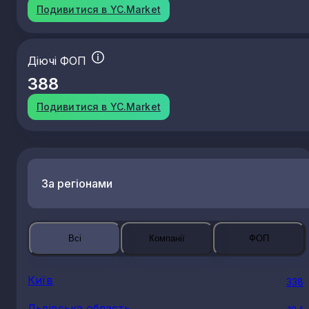
Подивитися в YC.Market
Діючі ФОП
388
Подивитися в YC.Market
За регіонами
Всі
Компанії
ФОП
Київ
338
Львівська область