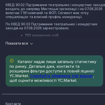
КВЕД 90.02 Підтримання театральних і концертних заході
входить до напряму Мистецькі організації і на 07.08.2026
включає 1 181 компаній та ФОП. Сегмент має чітку
спеціалізацію та власний профіль конкуренції.
По КВЕД 90.02 Підтримання театральних і концертних
заходів на 07.08.2026 зареєстровано:
793 юридичних осіб
388 ФОП
Показати все
Розподіл компаній по КВЕД 90.02 Підтримання
театральних і концертних заходів за регіонами
Каталог надає лише загальну статистику
Найбільша концентрація компаній по КВЕД 90.02
Підтримання театральних і концертних заходів на
по ринку. Детальні дані, контакти та
07.08.2026 спостерігається у:
розширені фільтри доступні в повній ліцензії
YC.Market.
Спробуйте обмежену trial-версію
,
м. Київ - 338
щоб оцінити можливості YC.Market.
Львівська область - 184
Дніпропетровська область - 64
Тернопільська область - 63
Харківська область - 46
Контакти