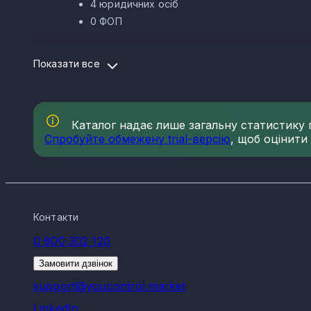
4 юридичних осіб
0 ФОП
Структура ринку нафтової проми
Показати все
Ринок нафтової промисловості в Закарпатській області
промисловості в Закарпатській області та кількість за
19.20 Виробництво продуктів нафтоперероб
Каталог надає лише загальну статистику по
06.10 Добування сирої нафти - 1
Спробуйте обмежену trial-версію
, щоб оцінити
Компанії в галузі нафтової пром
Найбільше компаній і ФОП у напрямку нафтової промисл
Ужгород - 2
Контакти
Берегове - 1
0 800 302 120
Кінчеш - 1
Замовити дзвінок
Нафтова промисловість Закарпатської області є важлив
економіці держави, та є одним із стратегічних секторів
support@youcontrol.market
Розвиток сектору нафтової промисловості є одним з пр
LinkedIn