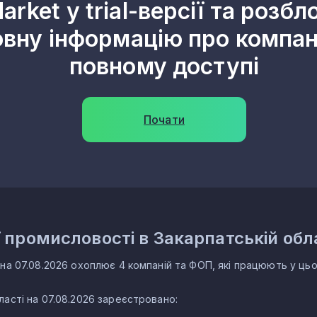
arket у trial-версії та розбл
овну інформацію про компані
повному доступі
Почати
 промисловості в Закарпатській обл
а 07.08.2026 охоплює 4 компаній та ФОП, які працюють у цьому
ласті на 07.08.2026 зареєстровано: