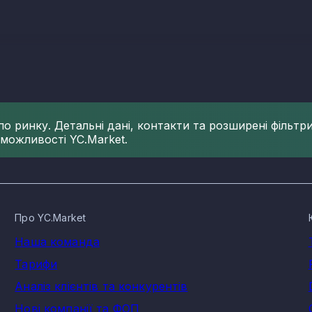
словості в Закарпатській області
 сформований різними КВЕДами, кожен із яких має свою частк
реєстрованих по ньому компаній і ФОП на 07.08.2026:
лення - 3
 ринку. Детальні дані, контакти та розширені фільтри 
 можливості YC.Market.
исловості: розподіл по населених пу
овості в Закарпатській області на 07.08.2026 зареєстровано у
Про YC.Market
Наша команда
Тарифи
ою часткою галузі, що входить в нафтогазовий сектор, який 
 діяльності.
Аналіз клієнтів та конкурентів
іоритетних завдань для сучасної України, оскільки дозволяє 
Нові компанії та ФОП