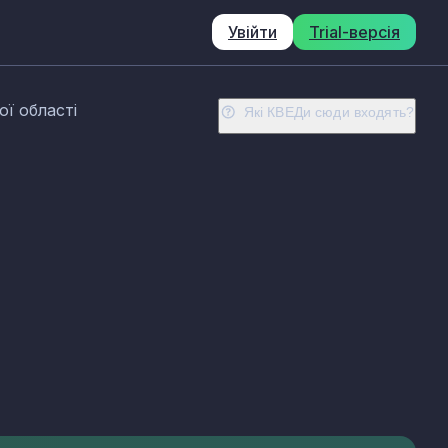
Увійти
Trial-версія
ї області
Які КВЕДи сюди входять?