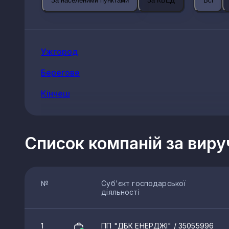
За населеними пунктами
За КВЕД
Всі
Ужгород
Берегове
Кінчеш
Список компаній за вир
№
Суб'єкт господарської
діяльності
1
ПП "ДБК ЕНЕРДЖІ"
/ 35055996