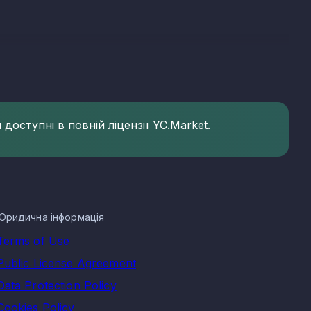
у зареєстрованих компаній. Основні КВЕД нафтової
доступні в повній ліцензії YC.Market.
нктах Закарпатської області
 населених пунктах:
Юридична інформація
Terms of Use
Public License Agreement
станом на сьогодні утворює значну та важливу частину в
Data Protection Policy
забезпечити енергетичну незалежність. Проте, в період з
Cookies Policy