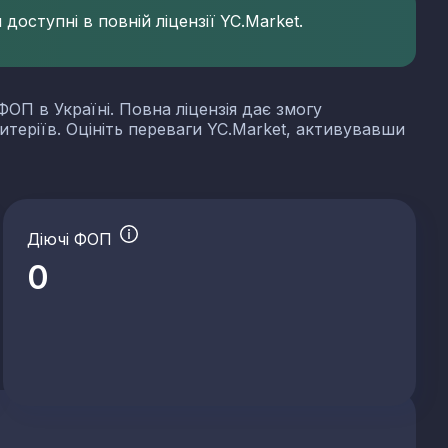
доступні в повній ліцензії YC.Market.
ФОП в Україні. Повна ліцензія дає змогу
итеріїв. Оцініть переваги YC.Market, активувавши
Діючі ФОП
0