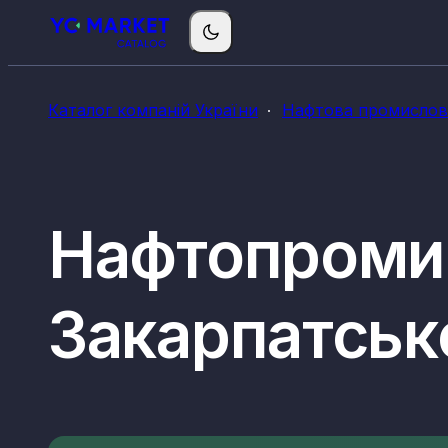
Каталог компаній України
Нафтова промислові
Нафтопромис
Закарпатсько