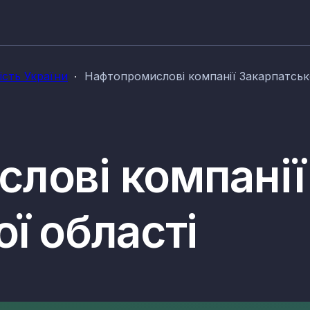
сть України
Нафтопромислові компанії Закарпатсько
лові компанії
ї області