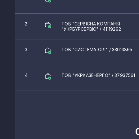
КВЕДи нафтової проми
2
ТОВ "СЕРВІСНА КОМПАНІЯ
"УКРБУРСЕРВІС"
/ 41119292
06.10
Добування сирої нафти
19.20
Виробництво продуктів н
3
ТОВ "СИСТЕМА-ОІЛ"
/ 33013865
4
ТОВ "УКРКАЗЕНЕРГО"
/ 37937561