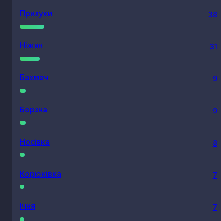
Прилуки
38
Ніжин
31
Бахмач
9
Борзна
9
Носівка
8
Корюківка
7
Ічня
7