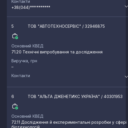
Контакти
+38(044)**********
Срібне
1
5
ТОВ "АВТОТЕХНОСЕРВІС"
/ 32946875
Новоселівка
1
Основний КВЕД
71.20 Технічні випробування та дослідження
Кошівка
1
Виручка, грн
–
Наумівка
1
Контакти
Перелюб
1
6
ТОВ "АЛЬТА ДЖЕНЕТИКС УКРАЇНА"
/ 40301953
Сядрине
1
Основний КВЕД
72.11 Дослідження й експериментальні розробки у сфері
Низківка
біотехнологій
1