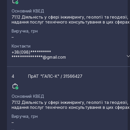
Основний КВЕД
Вертіївка
2
71.12 Діяльність у сфері інжинірингу, геології та геодезії,
надання послуг технічного консультування в цих сферах
Виручка, грн
Семенівка
2
–
Контакти
Дубовий Гай
+38(098)**********
2
***************@gmail.com
Десна
2
4
ПрАТ "ГАЛС-К"
/ 31566427
Вознесенське
2
Основний КВЕД
71.12 Діяльність у сфері інжинірингу, геології та геодезії,
надання послуг технічного консультування в цих сферах
Куликівка
2
Виручка, грн
–
Іванківці
2