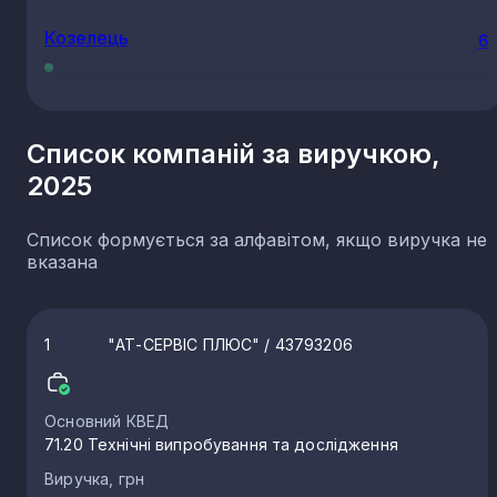
Козелець
6
Сновськ
5
Список компаній за виручкою,
2025
Новгород-Сіверський
5
Список формується за алфавітом, якщо виручка не
Талалаївка
5
вказана
Короп
4
1
"АТ-СЕРВІС ПЛЮС"
/ 43793206
Городня
4
Основний КВЕД
71.20 Технічні випробування та дослідження
Варва
4
Виручка, грн