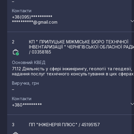
–
Контакти
Остер
4
+38(095)**********
**********@gmail.com
Ріпки
4
2
КП " ПРИЛУЦЬКЕ МІЖМІСЬКЕ БЮРО ТЕХНІЧНОЇ
ІНВЕНТАРИЗАЦІЇ " ЧЕРНІГІВСЬКОЇ ОБЛАСНОЇ РАД
Бобровиця
/ 03358185
3
Основний КВЕД
71.12 Діяльність у сфері інжинірингу, геології та геодезії,
Гончарівське
3
надання послуг технічного консультування в цих сферах
Виручка, грн
–
Старий Білоус
3
Контакти
+380*********
Мена
2
3
ПП "ІНЖЕНЕРІЯ ПЛЮС"
/ 45195157
Холми
2