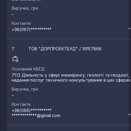
Виручка, грн
–
Нові Боровичі
1
Контакти
+38(067)**********
Хотуничі
1
7
ТОВ "ДОРПРОЕКТБУД"
/ 39157868
Сосниця
1
Основний КВЕД
Красне
71.12 Діяльність у сфері інжинірингу, геології та геодезії,
1
надання послуг технічного консультування в цих сферах
Виручка, грн
Матіївка
1
–
Контакти
+38(066)**********
Варварівка
1
************@gmail.com