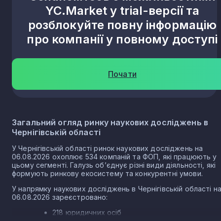
YC.Market у trial-версії та
Березна
1
розблокуйте повну інформацію
про компанії у повному доступі
Гориця
1
Слобода
Почати
1
Снов’янка
1
Загальний огляд ринку наукових досліджень в
Чернігівській області
Берлози
1
У Чернігівській області ринок наукових досліджень на
06.08.2026 охоплює 534 компаній та ФОП, які працюють у
цьому сегменті. Галузь об’єднує різні види діяльності, які
Калитянське
1
формують ринкову екосистему та конкурентні умови.
У напрямку наукових досліджень в Чернігівській області н
06.08.2026 зареєстровано:
Жуківка
1
218 юридичних осіб