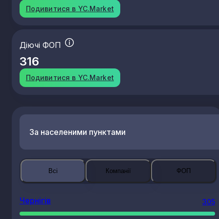
Подивитися в YC.Market
Діючі ФОП
316
Подивитися в YC.Market
За населеними пунктами
Всі
Компанії
ФОП
Чернігів
305