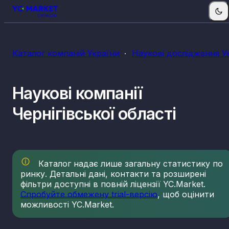
КВЕДи наукових досліджень
Каталог компаній України
Наукові дослідження У
71.12
Діяльність у сфері інжинірингу, геології та геодез
надання послуг технічного консультування в цих
сферах
Наукові компанії
71.20
Технічні випробування та дослідження
72.11
Дослідження й експериментальні розробки у сфе
Чернігівської області
біотехнологій
72.19
Дослідження й експериментальні розробки у сф
інших природничих і технічних наук
72.20
Дослідження й експериментальні розробки у
сфері суспільних і гуманітарних наук
Каталог надає лише загальну статистику по
ринку. Детальні дані, контакти та розширені
фільтри доступні в повній ліцензії YC.Market.
Спробуйте обмежену trial-версію
, щоб оцінити
можливості YC.Market.