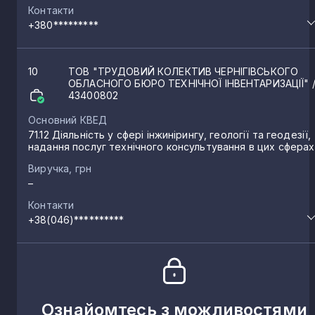
Билка
1
Контакти
+380*********
Синявка
1
10
ТОВ "ТРУДОВИЙ КОЛЕКТИВ ЧЕРНІГІВСЬКОГО
ОБЛАСНОГО БЮРО ТЕХНІЧНОЇ ІНВЕНТАРИЗАЦІЇ"
43400802
Кудлаївка
1
Основний КВЕД
71.12 Діяльність у сфері інжинірингу, геології та геодезії,
Жадове
надання послуг технічного консультування в цих сферах
1
Виручка, грн
–
Ладан
1
Контакти
+38(046)**********
Качанівка
1
Єгорівка
1
Ознайомтесь з можливостями