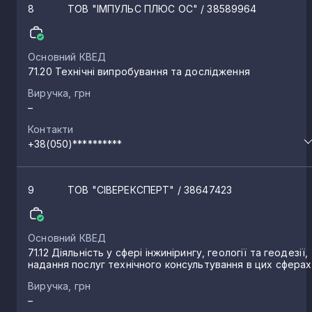
Кобижча
1
8
ТОВ "ІМПУЛЬС ПЛЮС ОС"
/ 38589964
Макарівка
1
Основний КВЕД
71.20 Технічні випробування та дослідження
Бакланове
Виручка, грн
1
–
Контакти
Галиця
1
+38(050)**********
Володькова Дівиця
1
9
ТОВ "СІВЕРЕКСПЕРТ"
/ 38647423
Дослідне
1
Основний КВЕД
71.12 Діяльність у сфері інжинірингу, геології та геодезії,
надання послуг технічного консультування в цих сферах
Ніжинське
1
Виручка, грн
–