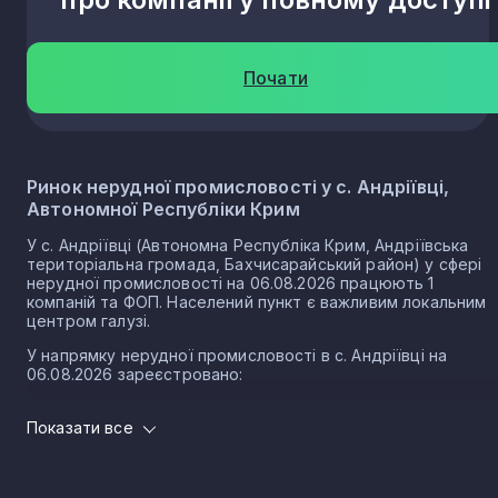
Почати
Ринок нерудної промисловості у с. Андріївці,
Автономної Республіки Крим
У с. Андріївці (Автономна Республіка Крим, Андріївська
територіальна громада, Бахчисарайський район) у сфері
нерудної промисловості на 06.08.2026 працюють 1
компаній та ФОП. Населений пункт є важливим локальним
центром галузі.
У напрямку нерудної промисловості в с. Андріївці на
06.08.2026 зареєстровано:
1 юридичних осіб
Показати все
0 ФОП
Нерудна промисловість в селі Андріївка є частиною
важливого сектору національної економіки держави, що