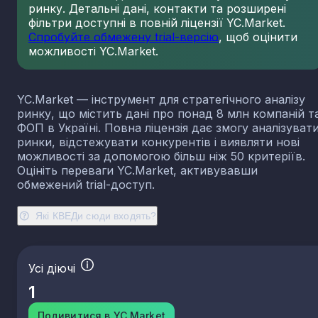
ринку. Детальні дані, контакти та розширені
23.13
Виробництво порожнистого скла
фільтри доступні в повній ліцензії YC.Market.
23.14
Виробництво скловолокна
Спробуйте обмежену trial-версію
, щоб оцінити
можливості YC.Market.
23.19
Виробництво й оброблення інших скляних виробі
у тому числі технічних
23.20
Виробництво вогнетривких виробів
YC.Market — інструмент для стратегічного аналізу
23.31
Виробництво керамічних плиток і плит
ринку, що містить дані про понад 8 млн компаній т
23.32
Виробництво цегли, черепиці та інших будівель
ФОП в Україні. Повна ліцензія дає змогу аналізуват
виробів із випаленої глини
ринки, відстежувати конкурентів і виявляти нові
23.41
Виробництво господарських і декоративних
можливості за допомогою більш ніж 50 критеріїв.
керамічних виробів
Оцініть переваги YC.Market, активувавши
23.42
Виробництво керамічних санітарно-технічних
обмежений trial-доступ.
виробів
23.43
Виробництво керамічних електроізоляторів та
Які КВЕДи сюди входять?
ізоляційної арматури
23.44
Виробництво інших керамічних виробів технічн
призначення
Усі діючі
23.49
Виробництво інших керамічних виробів
1
23.51
Виробництво цементу
23.52
Виробництво вапна та гіпсових сумішей
Подивитися в YC.Market