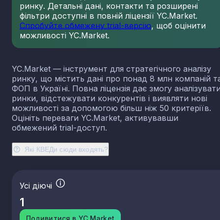
ринку. Детальні дані, контакти та розширені
23.13
Виробництво порожнистого скла
фільтри доступні в повній ліцензії YC.Market.
23.14
Виробництво скловолокна
Спробуйте обмежену trial-версію
, щоб оцінити
можливості YC.Market.
23.19
Виробництво й оброблення інших скляних виробі
у тому числі технічних
23.20
Виробництво вогнетривких виробів
YC.Market — інструмент для стратегічного аналізу
23.31
Виробництво керамічних плиток і плит
ринку, що містить дані про понад 8 млн компаній т
23.32
Виробництво цегли, черепиці та інших будівель
ФОП в Україні. Повна ліцензія дає змогу аналізуват
виробів із випаленої глини
ринки, відстежувати конкурентів і виявляти нові
23.41
Виробництво господарських і декоративних
можливості за допомогою більш ніж 50 критеріїв.
керамічних виробів
Оцініть переваги YC.Market, активувавши
23.42
Виробництво керамічних санітарно-технічних
обмежений trial-доступ.
виробів
23.43
Виробництво керамічних електроізоляторів та
Які КВЕДи сюди входять?
ізоляційної арматури
23.44
Виробництво інших керамічних виробів технічн
призначення
Усі діючі
23.49
Виробництво інших керамічних виробів
1
23.51
Виробництво цементу
23.52
Виробництво вапна та гіпсових сумішей
Подивитися в YC.Market