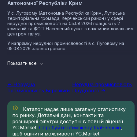
Автономної Республіки Крим
У с. Луговому (Автономна Республіка Крим, Лугівська
територіальна громада, Керченський район) у сфері
нерудної промисловості на 05.08.2026 працюють 2
компаній та ФОП. Населений пункт є важливим локальним
центром галузі.
У напрямку нерудної промисловості в с. Луговому на
05.08.2026 зареєстровано:
1 юридичних осіб
Показати все
1 ФОП
Нерудна промисловість в селі Лугове є частиною
важливого сектору національної економіки держави, що
<- Нерудна
Нерудна промисловість
прямо впливає на утворення національного ВВП.
промисловість Березівки
Прудового ->
Варто зазначити, що Україна має низку сприятливих умов
для розвитку сегменту, в тому числі географічне
положення, велику кількість надр, що багаті на різні
Каталог надає лише загальну статистику
копалини нерудного типу. Найбільш масштабним сегменто
по ринку. Детальні дані, контакти та
галузі є будівельні матеріали. Крім того, за рівнем запасів
кухонної солі, каменю облицювального типу, сірки, графіту
розширені фільтри доступні в повній ліцензії
каоліну та різних мінеральних вод, Україна займає провідні
YC.Market.
Спробуйте обмежену trial-версію
,
місця серед інших держав, в тому числі Європейського
щоб оцінити можливості YC.Market.
Союзу.