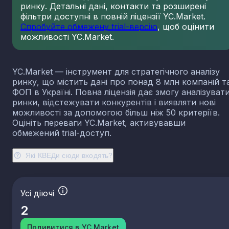
ринку. Детальні дані, контакти та розширені
23.13
Виробництво порожнистого скла
фільтри доступні в повній ліцензії YC.Market.
23.14
Виробництво скловолокна
Спробуйте обмежену trial-версію
, щоб оцінити
можливості YC.Market.
23.19
Виробництво й оброблення інших скляних виробі
у тому числі технічних
23.20
Виробництво вогнетривких виробів
YC.Market — інструмент для стратегічного аналізу
23.31
Виробництво керамічних плиток і плит
ринку, що містить дані про понад 8 млн компаній т
23.32
Виробництво цегли, черепиці та інших будівель
ФОП в Україні. Повна ліцензія дає змогу аналізуват
виробів із випаленої глини
ринки, відстежувати конкурентів і виявляти нові
23.41
Виробництво господарських і декоративних
можливості за допомогою більш ніж 50 критеріїв.
керамічних виробів
Оцініть переваги YC.Market, активувавши
23.42
Виробництво керамічних санітарно-технічних
обмежений trial-доступ.
виробів
23.43
Виробництво керамічних електроізоляторів та
Які КВЕДи сюди входять?
ізоляційної арматури
23.44
Виробництво інших керамічних виробів технічн
призначення
Усі діючі
23.49
Виробництво інших керамічних виробів
2
23.51
Виробництво цементу
23.52
Виробництво вапна та гіпсових сумішей
Подивитися в YC.Market