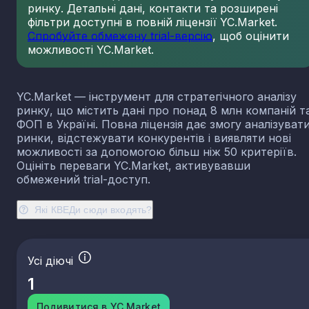
ринку. Детальні дані, контакти та розширені
23.13
Виробництво порожнистого скла
фільтри доступні в повній ліцензії YC.Market.
23.14
Виробництво скловолокна
Спробуйте обмежену trial-версію
, щоб оцінити
можливості YC.Market.
23.19
Виробництво й оброблення інших скляних виробі
у тому числі технічних
23.20
Виробництво вогнетривких виробів
YC.Market — інструмент для стратегічного аналізу
23.31
Виробництво керамічних плиток і плит
ринку, що містить дані про понад 8 млн компаній т
23.32
Виробництво цегли, черепиці та інших будівель
ФОП в Україні. Повна ліцензія дає змогу аналізуват
виробів із випаленої глини
ринки, відстежувати конкурентів і виявляти нові
23.41
Виробництво господарських і декоративних
можливості за допомогою більш ніж 50 критеріїв.
керамічних виробів
Оцініть переваги YC.Market, активувавши
23.42
Виробництво керамічних санітарно-технічних
обмежений trial-доступ.
виробів
23.43
Виробництво керамічних електроізоляторів та
Які КВЕДи сюди входять?
ізоляційної арматури
23.44
Виробництво інших керамічних виробів технічн
призначення
Усі діючі
23.49
Виробництво інших керамічних виробів
1
23.51
Виробництво цементу
23.52
Виробництво вапна та гіпсових сумішей
Подивитися в YC.Market