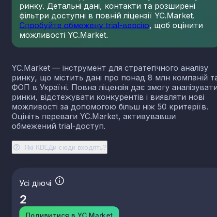
ринку. Детальні дані, контакти та розширені
23.13
Виробництво порожнистого скла
фільтри доступні в повній ліцензії YC.Market.
23.14
Виробництво скловолокна
Спробуйте обмежену trial-версію
, щоб оцінити
можливості YC.Market.
23.19
Виробництво й оброблення інших скляних виробі
у тому числі технічних
23.20
Виробництво вогнетривких виробів
YC.Market — інструмент для стратегічного аналізу
23.31
Виробництво керамічних плиток і плит
ринку, що містить дані про понад 8 млн компаній т
23.32
Виробництво цегли, черепиці та інших будівель
ФОП в Україні. Повна ліцензія дає змогу аналізуват
виробів із випаленої глини
ринки, відстежувати конкурентів і виявляти нові
23.41
Виробництво господарських і декоративних
можливості за допомогою більш ніж 50 критеріїв.
керамічних виробів
Оцініть переваги YC.Market, активувавши
23.42
Виробництво керамічних санітарно-технічних
обмежений trial-доступ.
виробів
23.43
Виробництво керамічних електроізоляторів та
Які КВЕДи сюди входять?
ізоляційної арматури
23.44
Виробництво інших керамічних виробів технічн
призначення
Усі діючі
23.49
Виробництво інших керамічних виробів
2
23.51
Виробництво цементу
23.52
Виробництво вапна та гіпсових сумішей
Подивитися в YC.Market