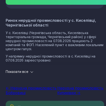
Ринок нерудної промисловості у с. Киселівці,
Чернігівської області
У с. Киселівці (Чернігівська область, Киселівська
територіальна громада, Чернігівський район) у сфері
нерудної промисловості на 07.08.2026 працюють 2
компаній та ФОП. Населений пункт є важливим локальним
центром галузі.
У напрямку нерудної промисловості в с. Киселівці на
07.08.2026 зареєстровано:
1 юридичних осіб
Показати все
1 ФОП
Нерудна промисловість в селі Киселівка є частиною
важливого сектору національної економіки держави, що
<- Нерудна промисловість
Нерудна промисловість
прямо впливає на утворення національного ВВП.
Бобровиці
Куликівки ->
Варто зазначити, що Україна має низку сприятливих умов
для розвитку сегменту, в тому числі географічне
положення, велику кількість надр, що багаті на різні