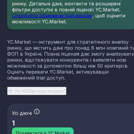
ринку. Детальні дані, контакти та розширені
23.13
Виробництво порожнистого скла
фільтри доступні в повній ліцензії YC.Market.
23.14
Виробництво скловолокна
Спробуйте обмежену trial-версію
, щоб оцінити
можливості YC.Market.
23.19
Виробництво й оброблення інших скляних виробі
у тому числі технічних
23.20
Виробництво вогнетривких виробів
YC.Market — інструмент для стратегічного аналізу
23.31
Виробництво керамічних плиток і плит
ринку, що містить дані про понад 8 млн компаній т
23.32
Виробництво цегли, черепиці та інших будівель
ФОП в Україні. Повна ліцензія дає змогу аналізуват
виробів із випаленої глини
ринки, відстежувати конкурентів і виявляти нові
23.41
Виробництво господарських і декоративних
можливості за допомогою більш ніж 50 критеріїв.
керамічних виробів
Оцініть переваги YC.Market, активувавши
23.42
Виробництво керамічних санітарно-технічних
обмежений trial-доступ.
виробів
23.43
Виробництво керамічних електроізоляторів та
Які КВЕДи сюди входять?
ізоляційної арматури
23.44
Виробництво інших керамічних виробів технічн
призначення
Усі діючі
23.49
Виробництво інших керамічних виробів
1
23.51
Виробництво цементу
23.52
Виробництво вапна та гіпсових сумішей
Подивитися в YC.Market