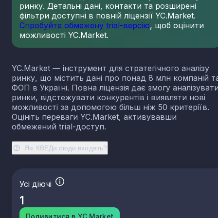
ринку. Детальні дані, контакти та розширені
23.13
Виробництво порожнистого скла
фільтри доступні в повній ліцензії YC.Market.
23.14
Виробництво скловолокна
Спробуйте обмежену trial-версію
, щоб оцінити
можливості YC.Market.
23.19
Виробництво й оброблення інших скляних виробі
у тому числі технічних
23.20
Виробництво вогнетривких виробів
YC.Market — інструмент для стратегічного аналізу
23.31
Виробництво керамічних плиток і плит
ринку, що містить дані про понад 8 млн компаній т
23.32
Виробництво цегли, черепиці та інших будівель
ФОП в Україні. Повна ліцензія дає змогу аналізуват
виробів із випаленої глини
ринки, відстежувати конкурентів і виявляти нові
23.41
Виробництво господарських і декоративних
можливості за допомогою більш ніж 50 критеріїв.
керамічних виробів
Оцініть переваги YC.Market, активувавши
23.42
Виробництво керамічних санітарно-технічних
обмежений trial-доступ.
виробів
23.43
Виробництво керамічних електроізоляторів та
Які КВЕДи сюди входять?
ізоляційної арматури
23.44
Виробництво інших керамічних виробів технічн
призначення
Усі діючі
23.49
Виробництво інших керамічних виробів
1
23.51
Виробництво цементу
23.52
Виробництво вапна та гіпсових сумішей
Подивитися в YC.Market