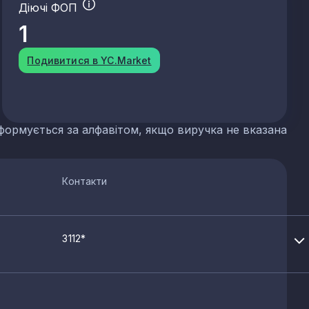
Діючі ФОП
 сланцю
1
Подивитися в YC.Market
их добрив
формується за алфавітом, якщо виручка не вказана
р'єрів
Контакти
3112*