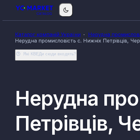
Каталог компаній України
Нерудна промислові
Нерудна промисловість с. Нижніх Петрівців, Чер
Які КВЕДи сюди входять?
Нерудна про
Петрівців, Ч