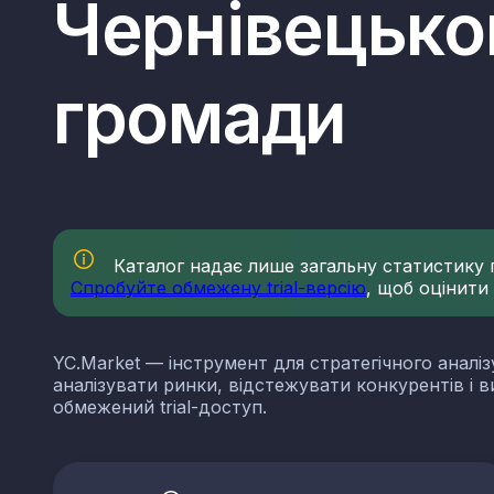
Чернівецько
громади
Каталог надає лише загальну статистику по
Спробуйте обмежену trial-версію
, щоб оцінити
YC.Market — інструмент для стратегічного аналіз
аналізувати ринки, відстежувати конкурентів і 
обмежений trial-доступ.
КВЕДи нерудної проми