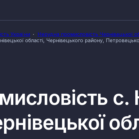
сть України
Нерудна промисловість Чернівецької об
нівецької області, Чернівецького району, Петровецьк
мисловість с.
ернівецької обл