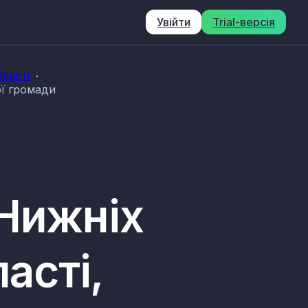
Увійти
Trial-версія
ласті
ої громади
 Нижніх
асті,