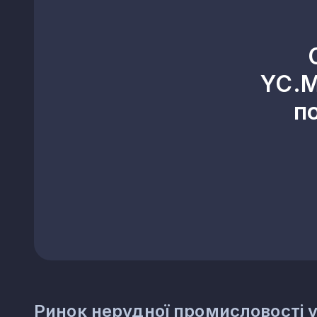
23.42
Виробництво керамічних с
23.43
Виробництво керамічних ел
23.44
Виробництво інших керамі
23.49
Виробництво інших керамі
YC.M
23.51
Виробництво цементу
п
23.52
Виробництво вапна та гіпс
23.61
Виготовлення виробів із б
23.62
Виготовлення виробів із гі
23.63
Виробництво бетонних роз
23.64
Виробництво сухих будіве
23.65
Виготовлення виробів із 
23.69
Виробництво інших виробів
23.70
Різання, оброблення та о
23.91
Виробництво абразивних в
23.99
Виробництво неметалевих мі
Ринок нерудної промисловості у 