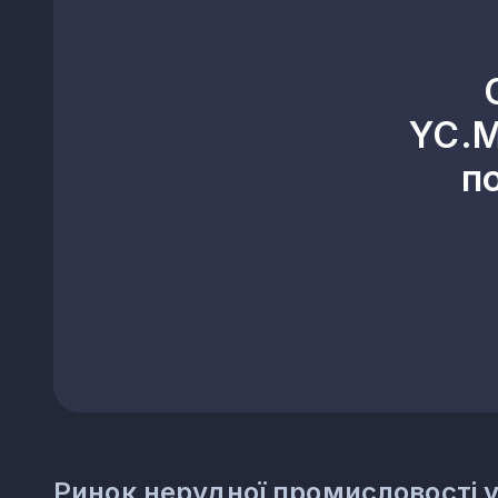
23.42
Виробництво керамічних с
23.43
Виробництво керамічних ел
23.44
Виробництво інших керамі
23.49
Виробництво інших керамі
YC.M
23.51
Виробництво цементу
п
23.52
Виробництво вапна та гіпс
23.61
Виготовлення виробів із б
23.62
Виготовлення виробів із гі
23.63
Виробництво бетонних роз
23.64
Виробництво сухих будіве
23.65
Виготовлення виробів із 
23.69
Виробництво інших виробів
23.70
Різання, оброблення та о
23.91
Виробництво абразивних в
23.99
Виробництво неметалевих мі
Ринок нерудної промисловості у