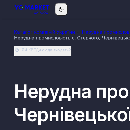
Каталог компаній України
Нерудна промислові
Нерудна промисловість с. Стерчого, Чернівецько
Які КВЕДи сюди входять?
Нерудна про
Чернівецької