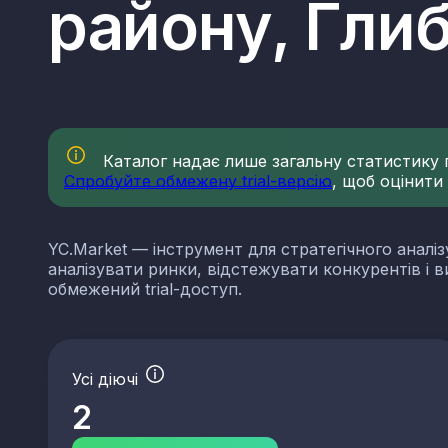
району, Гли
Каталог надає лише загальну статистику по
Спробуйте обмежену trial-версію
, щоб оцінити
YC.Market — інструмент для стратегічного аналіз
аналізувати ринки, відстежувати конкурентів і 
обмежений trial-доступ.
Усі діючі
КВЕДи нерудної проми
2