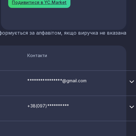
Подивитися в YC.Market
 сланцю
их добрив
формується за алфавітом, якщо виручка не вказана
Контакти
р'єрів
****************@gmail.com
+38(097)**********