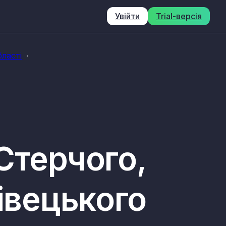
Увійти
Trial-версія
ласті
Стерчого,
івецького