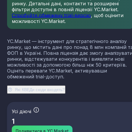
ринку. Детальні дані, контакти та розширені
23.13
Виробництво порожнистого скла
фільтри доступні в повній ліцензії YC.Market.
23.14
Виробництво скловолокна
Спробуйте обмежену trial-версію
, щоб оцінити
можливості YC.Market.
23.19
Виробництво й оброблення інших скляних виробі
у тому числі технічних
23.20
Виробництво вогнетривких виробів
YC.Market — інструмент для стратегічного аналізу
23.31
Виробництво керамічних плиток і плит
ринку, що містить дані про понад 8 млн компаній т
23.32
Виробництво цегли, черепиці та інших будівель
ФОП в Україні. Повна ліцензія дає змогу аналізуват
виробів із випаленої глини
ринки, відстежувати конкурентів і виявляти нові
23.41
Виробництво господарських і декоративних
можливості за допомогою більш ніж 50 критеріїв.
керамічних виробів
Оцініть переваги YC.Market, активувавши
23.42
Виробництво керамічних санітарно-технічних
обмежений trial-доступ.
виробів
23.43
Виробництво керамічних електроізоляторів та
Які КВЕДи сюди входять?
ізоляційної арматури
23.44
Виробництво інших керамічних виробів технічн
призначення
Усі діючі
23.49
Виробництво інших керамічних виробів
1
23.51
Виробництво цементу
23.52
Виробництво вапна та гіпсових сумішей
Подивитися в YC.Market