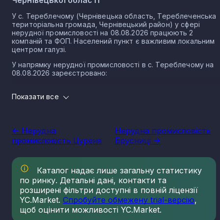
У с. Тереблечому (Чернівецька область, Тереблеченська
територіальна громада, Чернівецький район) у сфері
нерудної промисловості на 08.08.2026 працюють 2
компаній та ФОП. Населений пункт є важливим локальним
центром галузі.
У напрямку нерудної промисловості в с. Тереблечому на
08.08.2026 зареєстровано:
2 юридичних осіб
Показати все
0 ФОП
Нерудна промисловість в селі Тереблече є частиною
важливого сектору національної економіки держави, що
<- Нерудна
Нерудна промисловість
прямо впливає на утворення національного ВВП.
промисловість Цуреня
Брусниці ->
Варто зазначити, що Україна має низку сприятливих умов
для розвитку сегменту, в тому числі географічне
положення, велику кількість надр, що багаті на різні
Каталог надає лише загальну статистику
копалини нерудного типу. Найбільш масштабним сегменто
по ринку. Детальні дані, контакти та
галузі є будівельні матеріали. Крім того, за рівнем запасів
кухонної солі, каменю облицювального типу, сірки, графіту
розширені фільтри доступні в повній ліцензії
каоліну та різних мінеральних вод, Україна займає провідні
YC.Market.
Спробуйте обмежену trial-версію
,
місця серед інших держав, в тому числі Європейського
щоб оцінити можливості YC.Market.
Союзу.