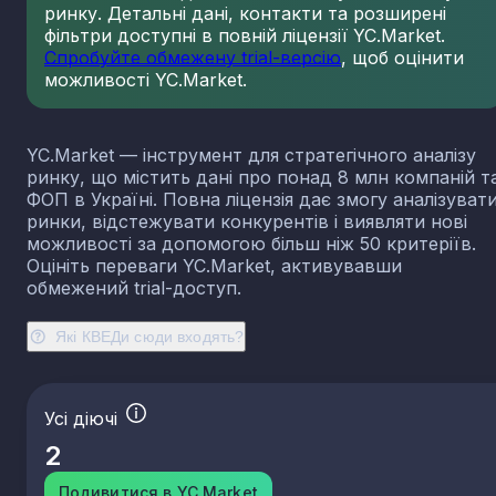
ринку. Детальні дані, контакти та розширені
23.13
Виробництво порожнистого скла
фільтри доступні в повній ліцензії YC.Market.
23.14
Виробництво скловолокна
Спробуйте обмежену trial-версію
, щоб оцінити
можливості YC.Market.
23.19
Виробництво й оброблення інших скляних виробі
у тому числі технічних
23.20
Виробництво вогнетривких виробів
YC.Market — інструмент для стратегічного аналізу
23.31
Виробництво керамічних плиток і плит
ринку, що містить дані про понад 8 млн компаній т
23.32
Виробництво цегли, черепиці та інших будівель
ФОП в Україні. Повна ліцензія дає змогу аналізуват
виробів із випаленої глини
ринки, відстежувати конкурентів і виявляти нові
23.41
Виробництво господарських і декоративних
можливості за допомогою більш ніж 50 критеріїв.
керамічних виробів
Оцініть переваги YC.Market, активувавши
23.42
Виробництво керамічних санітарно-технічних
обмежений trial-доступ.
виробів
23.43
Виробництво керамічних електроізоляторів та
Які КВЕДи сюди входять?
ізоляційної арматури
23.44
Виробництво інших керамічних виробів технічн
призначення
Усі діючі
23.49
Виробництво інших керамічних виробів
2
23.51
Виробництво цементу
23.52
Виробництво вапна та гіпсових сумішей
Подивитися в YC.Market