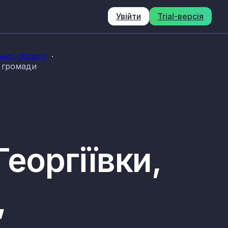
Увійти
Trial-версія
кої області
ї громади
еоргіївки,
,