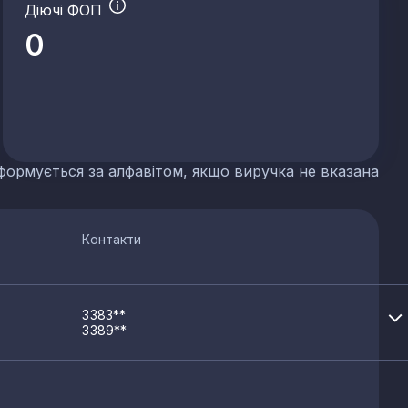
Діючі ФОП
 сланцю
0
их добрив
формується за алфавітом, якщо виручка не вказана
р'єрів
Контакти
3383**
3389**