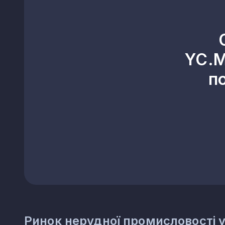
23.42
Виробництво керамічних с
23.43
Виробництво керамічних ел
23.44
Виробництво інших керамі
23.49
Виробництво інших керамі
YC.M
23.51
Виробництво цементу
п
23.52
Виробництво вапна та гіпс
23.61
Виготовлення виробів із б
23.62
Виготовлення виробів із гі
23.63
Виробництво бетонних роз
23.64
Виробництво сухих будіве
23.65
Виготовлення виробів із 
23.69
Виробництво інших виробів
23.70
Різання, оброблення та о
23.91
Виробництво абразивних в
23.99
Виробництво неметалевих мі
Ринок нерудної промисловості у 