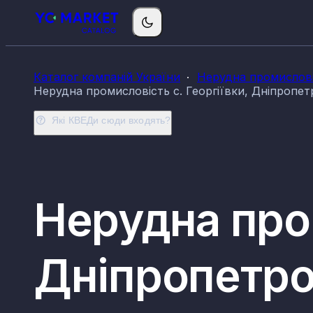
Каталог компаній України
Нерудна промислові
Нерудна промисловість с. Георгіївки, Дніпропет
Які КВЕДи сюди входять?
Нерудна пром
Дніпропетров