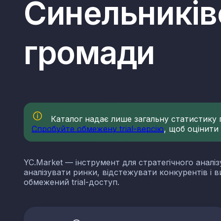
Синельниківс
громади
Каталог надає лише загальну статистику по
Спробуйте обмежену trial-версію
, щоб оцінити
YC.Market — інструмент для стратегічного аналіз
аналізувати ринки, відстежувати конкурентів і 
обмежений trial-доступ.
КВЕДи нерудної проми