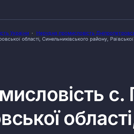
сть України
Нерудна промисловість Дніпропетровсь
ровської області, Синельниківського району, Раївсько
исловість с. Г
ської області