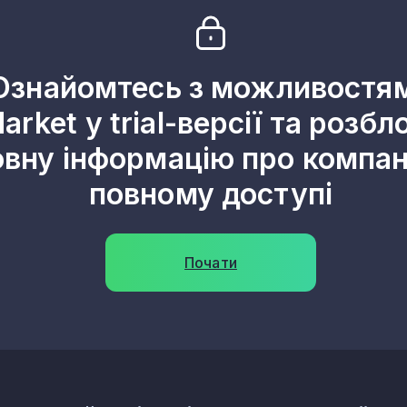
х і декоративних керамічних виробів
анітарно-технічних виробів
ектроізоляторів та ізоляційної арматури
чних виробів технічного призначення
Ознайомтесь з можливостя
чних виробів
arket у trial-версії та розбл
овну інформацію про компані
ових сумішей
етону для будівництва
повному доступі
псу для будівництва
чинів, готових для використання
льних сумішей
Почати
волокнистого цементу
 із бетону гіпсу та цементу
здоблення декоративного та будівельного каменю
иробів
неральних виробів, н. в. і. у.