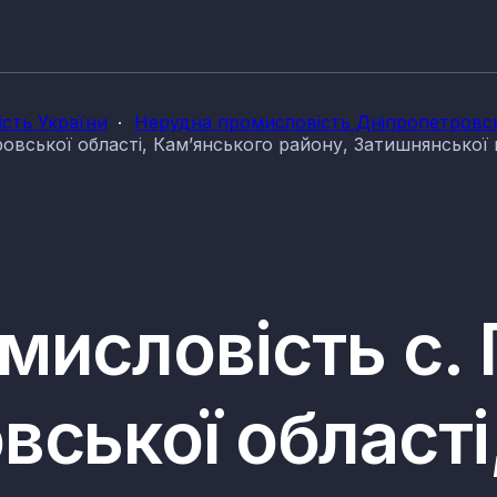
сть України
Нерудна промисловість Дніпропетровсь
ровської області, Кам’янського району, Затишнянської
мисловість с. 
ської області