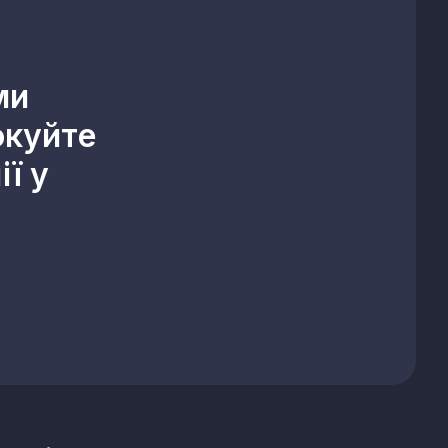
ми
окуйте
ї у