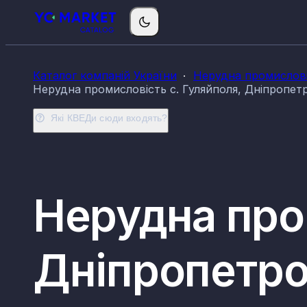
Каталог компаній України
Нерудна промислові
Нерудна промисловість с. Гуляйполя, Дніпропет
Які КВЕДи сюди входять?
Нерудна про
Дніпропетров