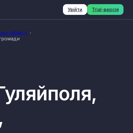
Увійти
Trial-версія
кої області
 громади
Гуляйполя,
,