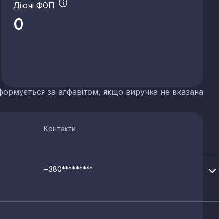
Діючі ФОП
0
 сланцю
их добрив
формується за алфавітом, якщо виручка не вказана
р'єрів
Контакти
+380*********