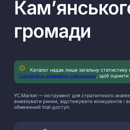
Кам’янськог
громади
Каталог надає лише загальну статистику по
Спробуйте обмежену trial-версію
, щоб оцінити
YC.Market — інструмент для стратегічного аналіз
аналізувати ринки, відстежувати конкурентів і 
обмежений trial-доступ.
КВЕДи нерудної проми