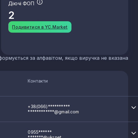
Діючі ФОП
2
 сланцю
Подивитися в YC.Market
их добрив
формується за алфавітом, якщо виручка не вказана
р'єрів
Контакти
+38(066)**********
************@gmail.com
0955******
*******@ukr.net