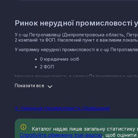
Ринок нерудної промисловості у
У с-щі Петропавлівці (Дніпропетровська область, Пет
2 компаній та ФОП. Населений пункт є важливим локаль
У напрямку нерудної промисловості в с-щі Петропавлів
0 юридичних осіб
2 ФОП
Нерудна промисловість в селищі Петропавлівка є част
Показати все
Варто зазначити, що Україна має низку сприятливих умо
нерудного типу. Найбільш масштабним сегментом галузі є
каоліну та різних мінеральних вод, Україна займає про
Сфера створює значну частку експорту, утворює велик
<- Нерудна промисловість Орлівщини
Діяльність підприємств стимулює розвиток інфраструкту
Зберігається значний потенціал для розвитку, навіть
сировинну базу при подальших розробках надр. Продук
Каталог надає лише загальну статистику по
хімічним сегментам, будівництвом, різними видами наук
Спробуйте обмежену trial-версію
, щоб оцінити