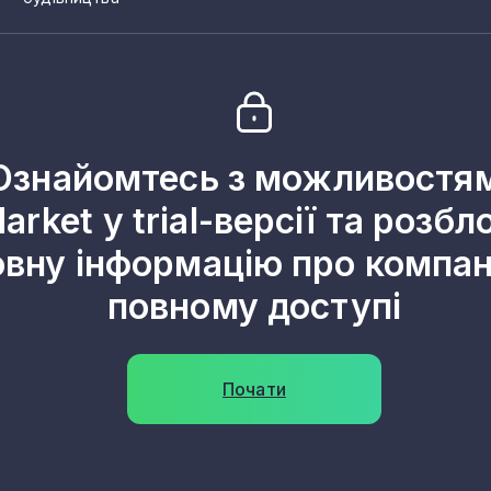
і та інших будівельних виробів із випаленої глини
х і декоративних керамічних виробів
анітарно-технічних виробів
ектроізоляторів та ізоляційної арматури
чних виробів технічного призначення
чних виробів
Ознайомтесь з можливостя
arket у trial-версії та розбл
ових сумішей
етону для будівництва
овну інформацію про компані
псу для будівництва
повному доступі
чинів, готових для використання
льних сумішей
волокнистого цементу
Почати
 із бетону гіпсу та цементу
здоблення декоративного та будівельного каменю
иробів
неральних виробів, н. в. і. у.