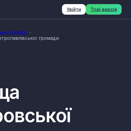
Увійти
Trial-версія
кої області
етропавлівської громади
ща
ровської