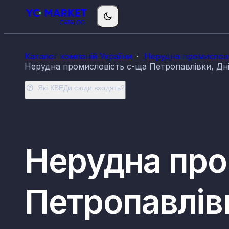
Каталог компаній України
Нерудна промислові
Нерудна промисловість с-ща Петропавлівки, Дні
Які КВЕДи сюди входять?
Нерудна про
Петропавлів