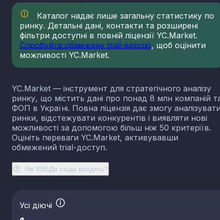
23.13
Виробництво порожнистого скла
Каталог надає лише загальну статистику по
23.14
Виробництво скловолокна
ринку. Детальні дані, контакти та розширені
фільтри доступні в повній ліцензії YC.Market.
23.19
Виробництво й оброблення інших скляних виробі
у тому числі технічних
Спробуйте обмежену trial-версію
, щоб оцінити
можливості YC.Market.
23.20
Виробництво вогнетривких виробів
23.31
Виробництво керамічних плиток і плит
23.32
Виробництво цегли, черепиці та інших будівель
YC.Market — інструмент для стратегічного аналізу
виробів із випаленої глини
ринку, що містить дані про понад 8 млн компаній т
23.41
Виробництво господарських і декоративних
ФОП в Україні. Повна ліцензія дає змогу аналізуват
керамічних виробів
ринки, відстежувати конкурентів і виявляти нові
23.42
Виробництво керамічних санітарно-технічних
можливості за допомогою більш ніж 50 критеріїв.
виробів
Оцініть переваги YC.Market, активувавши
обмежений trial-доступ.
23.43
Виробництво керамічних електроізоляторів та
ізоляційної арматури
Які КВЕДи сюди входять?
23.44
Виробництво інших керамічних виробів технічн
призначення
23.49
Виробництво інших керамічних виробів
23.51
Виробництво цементу
Усі діючі
23.52
Виробництво вапна та гіпсових сумішей