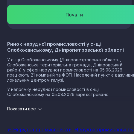
Почати
Ринок нерудної промисловості у с-щі
Слобожанському, Дніпропетровської області
У с-щі Слобожанському (Дніпропетровська область,
Слобожанська територіальна громада, Дніпровський
район) у сфері нерудної промисловості на 05.08.2026
працюють 21 компаній та ФОП. Населений пункт є важливи
локальним центром галузі.
У напрямку нерудної промисловості в с-щі
Слобожанському на 05.08.2026 зареєстровано:
19 юридичних осіб
Показати все
2 ФОП
Розмір локального ринку с-ща Слобожанського з
напрямком нерудної промисловості
<- Нерудна промисловість
Нерудна промисловість