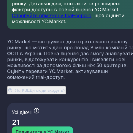
ринку. Детальні дані, контакти та розширені
23.13
Виробництво порожнистого скла
фільтри доступні в повній ліцензії YC.Market.
23.14
Виробництво скловолокна
Спробуйте обмежену trial-версію
, щоб оцінити
можливості YC.Market.
23.19
Виробництво й оброблення інших скляних виробі
у тому числі технічних
23.20
Виробництво вогнетривких виробів
YC.Market — інструмент для стратегічного аналізу
23.31
Виробництво керамічних плиток і плит
ринку, що містить дані про понад 8 млн компаній т
23.32
Виробництво цегли, черепиці та інших будівель
ФОП в Україні. Повна ліцензія дає змогу аналізуват
виробів із випаленої глини
ринки, відстежувати конкурентів і виявляти нові
23.41
Виробництво господарських і декоративних
можливості за допомогою більш ніж 50 критеріїв.
керамічних виробів
Оцініть переваги YC.Market, активувавши
23.42
Виробництво керамічних санітарно-технічних
обмежений trial-доступ.
виробів
23.43
Виробництво керамічних електроізоляторів та
Які КВЕДи сюди входять?
ізоляційної арматури
23.44
Виробництво інших керамічних виробів технічн
призначення
Усі діючі
23.49
Виробництво інших керамічних виробів
21
23.51
Виробництво цементу
23.52
Виробництво вапна та гіпсових сумішей
Подивитися в YC.Market