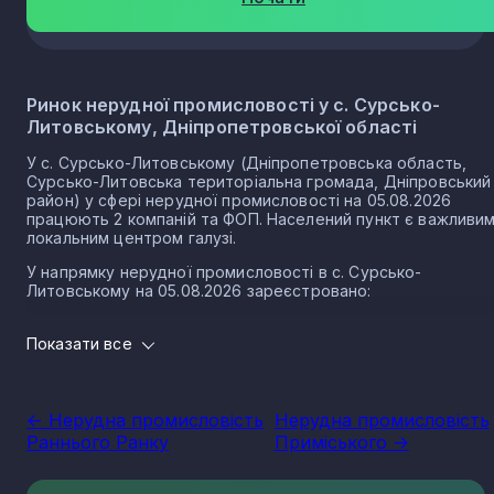
Ринок нерудної промисловості у с. Сурсько-
Литовському, Дніпропетровської області
У с. Сурсько-Литовському (Дніпропетровська область,
Сурсько-Литовська територіальна громада, Дніпровський
район) у сфері нерудної промисловості на 05.08.2026
працюють 2 компаній та ФОП. Населений пункт є важливи
локальним центром галузі.
У напрямку нерудної промисловості в с. Сурсько-
Литовському на 05.08.2026 зареєстровано:
1 юридичних осіб
Показати все
1 ФОП
Нерудна промисловість в селі Сурсько-Литовське є
частиною важливого сектору національної економіки
<- Нерудна промисловість
Нерудна промисловість
держави, що прямо впливає на утворення національного
Раннього Ранку
Приміського ->
ВВП.
Варто зазначити, що Україна має низку сприятливих умов