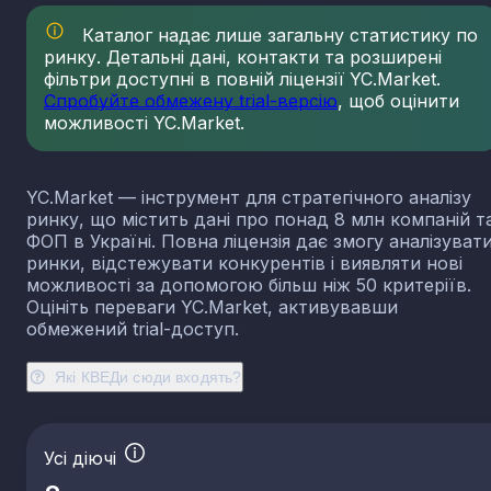
23.13
Виробництво порожнистого скла
Каталог надає лише загальну статистику по
23.14
Виробництво скловолокна
ринку. Детальні дані, контакти та розширені
фільтри доступні в повній ліцензії YC.Market.
23.19
Виробництво й оброблення інших скляних виробі
у тому числі технічних
Спробуйте обмежену trial-версію
, щоб оцінити
можливості YC.Market.
23.20
Виробництво вогнетривких виробів
23.31
Виробництво керамічних плиток і плит
23.32
Виробництво цегли, черепиці та інших будівель
YC.Market — інструмент для стратегічного аналізу
виробів із випаленої глини
ринку, що містить дані про понад 8 млн компаній т
23.41
Виробництво господарських і декоративних
ФОП в Україні. Повна ліцензія дає змогу аналізуват
керамічних виробів
ринки, відстежувати конкурентів і виявляти нові
23.42
Виробництво керамічних санітарно-технічних
можливості за допомогою більш ніж 50 критеріїв.
виробів
Оцініть переваги YC.Market, активувавши
обмежений trial-доступ.
23.43
Виробництво керамічних електроізоляторів та
ізоляційної арматури
Які КВЕДи сюди входять?
23.44
Виробництво інших керамічних виробів технічн
призначення
23.49
Виробництво інших керамічних виробів
23.51
Виробництво цементу
Усі діючі
23.52
Виробництво вапна та гіпсових сумішей