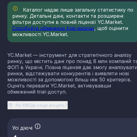
23.13
Виробництво порожнистого скла
Каталог надає лише загальну статистику по
23.14
Виробництво скловолокна
ринку. Детальні дані, контакти та розширені
фільтри доступні в повній ліцензії YC.Market.
23.19
Виробництво й оброблення інших скляних виробі
у тому числі технічних
Спробуйте обмежену trial-версію
, щоб оцінити
можливості YC.Market.
23.20
Виробництво вогнетривких виробів
23.31
Виробництво керамічних плиток і плит
23.32
Виробництво цегли, черепиці та інших будівель
YC.Market — інструмент для стратегічного аналізу
виробів із випаленої глини
ринку, що містить дані про понад 8 млн компаній т
23.41
Виробництво господарських і декоративних
ФОП в Україні. Повна ліцензія дає змогу аналізуват
керамічних виробів
ринки, відстежувати конкурентів і виявляти нові
23.42
Виробництво керамічних санітарно-технічних
можливості за допомогою більш ніж 50 критеріїв.
виробів
Оцініть переваги YC.Market, активувавши
обмежений trial-доступ.
23.43
Виробництво керамічних електроізоляторів та
ізоляційної арматури
Які КВЕДи сюди входять?
23.44
Виробництво інших керамічних виробів технічн
призначення
23.49
Виробництво інших керамічних виробів
23.51
Виробництво цементу
Усі діючі
23.52
Виробництво вапна та гіпсових сумішей