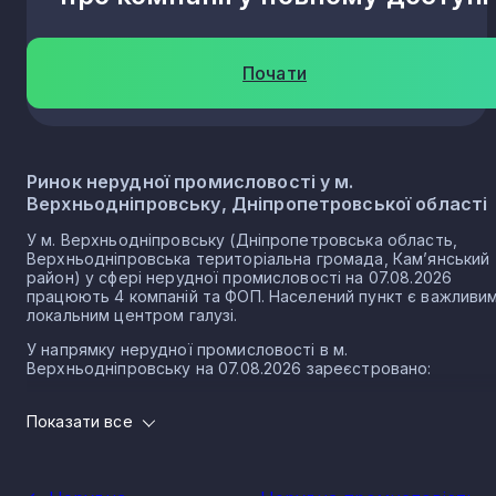
Почати
Ринок нерудної промисловості у м.
Верхньодніпровську, Дніпропетровської області
У м. Верхньодніпровську (Дніпропетровська область,
Верхньодніпровська територіальна громада, Кам’янський
район) у сфері нерудної промисловості на 07.08.2026
працюють 4 компаній та ФОП. Населений пункт є важливи
локальним центром галузі.
У напрямку нерудної промисловості в м.
Верхньодніпровську на 07.08.2026 зареєстровано:
1 юридичних осіб
Показати все
3 ФОП
Розмір локального ринку м. Верхньодніпровська
за напрямком нерудної промисловості