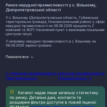
Ринок нерудної промисловості у с. Вільному,
Дніпропетровської області
У с. Вільному (Дніпропетровська область, Губиниська
територіальна громада, Новомосковський район) у сфері
нерудної промисловості на 08.08.2026 працюють 2
компаній та ФОП. Населений пункт є важливим локальним
центром галузі.
У напрямку нерудної промисловості в с. Вільному на
08.08.2026 зареєстровано:
1 юридичних осіб
Показати все
1 ФОП
Нерудна промисловість в селі Вільне є частиною
важливого сектору національної економіки держави, що
<- Нерудна промисловість
Нерудна промисловість
прямо впливає на утворення національного ВВП.
Партизанського
Перещепиного ->
Варто зазначити, що Україна має низку сприятливих умов
для розвитку сегменту, в тому числі географічне
положення, велику кількість надр, що багаті на різні
Каталог надає лише загальну статистику
копалини нерудного типу. Найбільш масштабним сегменто
по ринку. Детальні дані, контакти та
галузі є будівельні матеріали. Крім того, за рівнем запасів
кухонної солі, каменю облицювального типу, сірки, графіту
розширені фільтри доступні в повній ліцензії
каоліну та різних мінеральних вод, Україна займає провідні