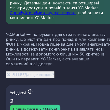
ринку. Детальні дані, контакти та розширені
23.13
Виробництво порожнистого скла
фільтри доступні в повній ліцензії YC.Market.
23.14
Виробництво скловолокна
Спробуйте обмежену trial-версію
, щоб оцінити
можливості YC.Market.
23.19
Виробництво й оброблення інших скляних виробі
у тому числі технічних
23.20
Виробництво вогнетривких виробів
YC.Market — інструмент для стратегічного аналізу
23.31
Виробництво керамічних плиток і плит
ринку, що містить дані про понад 8 млн компаній т
23.32
Виробництво цегли, черепиці та інших будівель
ФОП в Україні. Повна ліцензія дає змогу аналізуват
виробів із випаленої глини
ринки, відстежувати конкурентів і виявляти нові
23.41
Виробництво господарських і декоративних
можливості за допомогою більш ніж 50 критеріїв.
керамічних виробів
Оцініть переваги YC.Market, активувавши
23.42
Виробництво керамічних санітарно-технічних
обмежений trial-доступ.
виробів
23.43
Виробництво керамічних електроізоляторів та
Які КВЕДи сюди входять?
ізоляційної арматури
23.44
Виробництво інших керамічних виробів технічн
призначення
Усі діючі
23.49
Виробництво інших керамічних виробів
2
23.51
Виробництво цементу
23.52
Виробництво вапна та гіпсових сумішей
Подивитися в YC.Market