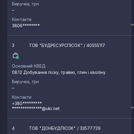
Виручка, грн
–
Контакти
3806********
3
ТОВ "БУДРЕСУРСПІСОК"
/ 40555117
Основний КВЕД
08.12 Добування піску, гравію, глин і каоліну
Виручка, грн
–
Контакти
+380*********
**************@ukr.net
4
ТОВ "ДОНБУДПІСОК"
/ 33577729