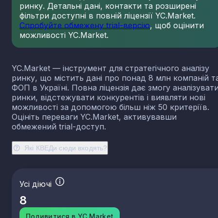
ринку. Детальні дані, контакти та розширені
23.13
Виробництво порожнистого скла
фільтри доступні в повній ліцензії YC.Market.
23.14
Виробництво скловолокна
Спробуйте обмежену trial-версію
, щоб оцінити
можливості YC.Market.
23.19
Виробництво й оброблення інших скляних виробі
у тому числі технічних
23.20
Виробництво вогнетривких виробів
YC.Market — інструмент для стратегічного аналізу
23.31
Виробництво керамічних плиток і плит
ринку, що містить дані про понад 8 млн компаній т
23.32
Виробництво цегли, черепиці та інших будівель
ФОП в Україні. Повна ліцензія дає змогу аналізуват
виробів із випаленої глини
ринки, відстежувати конкурентів і виявляти нові
23.41
Виробництво господарських і декоративних
можливості за допомогою більш ніж 50 критеріїв.
керамічних виробів
Оцініть переваги YC.Market, активувавши
23.42
Виробництво керамічних санітарно-технічних
обмежений trial-доступ.
виробів
23.43
Виробництво керамічних електроізоляторів та
Які КВЕДи сюди входять?
ізоляційної арматури
23.44
Виробництво інших керамічних виробів технічн
призначення
Усі діючі
23.49
Виробництво інших керамічних виробів
8
23.51
Виробництво цементу
23.52
Виробництво вапна та гіпсових сумішей
Подивитися в YC.Market