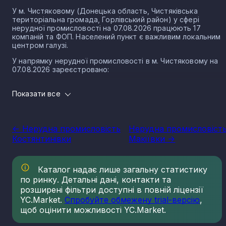
У м. Чистяковому (Донецька область, Чистяківська
територіальна громада, Горлівський район) у сфері
нерудної промисловості на 07.08.2026 працюють 17
компаній та ФОП. Населений пункт є важливим локальним
центром галузі.
У напрямку нерудної промисловості в м. Чистяковому на
07.08.2026 зареєстровано:
4 юридичних осіб
Показати все
13 ФОП
Нерудна промисловість в місті Чистякове є частиною
важливого сектору національної економіки держави, що
<- Нерудна промисловість
Нерудна промисловіст
прямо впливає на утворення національного ВВП.
Костянтинівки
Макіївки ->
Варто зазначити, що Україна має низку сприятливих умов
для розвитку сегменту, в тому числі географічне
положення, велику кількість надр, що багаті на різні
Каталог надає лише загальну статистику
копалини нерудного типу. Найбільш масштабним сегменто
по ринку. Детальні дані, контакти та
галузі є будівельні матеріали. Крім того, за рівнем запасів
кухонної солі, каменю облицювального типу, сірки, графіту
розширені фільтри доступні в повній ліцензії
каоліну та різних мінеральних вод, Україна займає провідні
YC.Market.
Спробуйте обмежену trial-версію
,
місця серед інших держав, в тому числі Європейського
щоб оцінити можливості YC.Market.
Союзу.