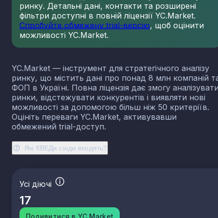
ринку. Детальні дані, контакти та розширені
23.13
Виробництво порожнистого скла
фільтри доступні в повній ліцензії YC.Market.
23.14
Виробництво скловолокна
Спробуйте обмежену trial-версію
, щоб оцінити
можливості YC.Market.
23.19
Виробництво й оброблення інших скляних виробі
у тому числі технічних
23.20
Виробництво вогнетривких виробів
YC.Market — інструмент для стратегічного аналізу
23.31
Виробництво керамічних плиток і плит
ринку, що містить дані про понад 8 млн компаній т
23.32
Виробництво цегли, черепиці та інших будівель
ФОП в Україні. Повна ліцензія дає змогу аналізуват
виробів із випаленої глини
ринки, відстежувати конкурентів і виявляти нові
23.41
Виробництво господарських і декоративних
можливості за допомогою більш ніж 50 критеріїв.
керамічних виробів
Оцініть переваги YC.Market, активувавши
23.42
Виробництво керамічних санітарно-технічних
обмежений trial-доступ.
виробів
23.43
Виробництво керамічних електроізоляторів та
Які КВЕДи сюди входять?
ізоляційної арматури
23.44
Виробництво інших керамічних виробів технічн
призначення
Усі діючі
23.49
Виробництво інших керамічних виробів
17
23.51
Виробництво цементу
23.52
Виробництво вапна та гіпсових сумішей
Подивитися в YC.Market