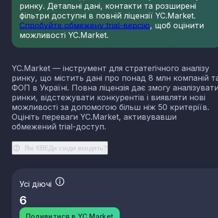
ринку. Детальні дані, контакти та розширені
23.13
Виробництво порожнистого скла
фільтри доступні в повній ліцензії YC.Market.
23.14
Виробництво скловолокна
Спробуйте обмежену trial-версію
, щоб оцінити
можливості YC.Market.
23.19
Виробництво й оброблення інших скляних виробі
у тому числі технічних
23.20
Виробництво вогнетривких виробів
YC.Market — інструмент для стратегічного аналізу
23.31
Виробництво керамічних плиток і плит
ринку, що містить дані про понад 8 млн компаній т
23.32
Виробництво цегли, черепиці та інших будівель
ФОП в Україні. Повна ліцензія дає змогу аналізуват
виробів із випаленої глини
ринки, відстежувати конкурентів і виявляти нові
23.41
Виробництво господарських і декоративних
можливості за допомогою більш ніж 50 критеріїв.
керамічних виробів
Оцініть переваги YC.Market, активувавши
23.42
Виробництво керамічних санітарно-технічних
обмежений trial-доступ.
виробів
23.43
Виробництво керамічних електроізоляторів та
Які КВЕДи сюди входять?
ізоляційної арматури
23.44
Виробництво інших керамічних виробів технічн
призначення
Усі діючі
23.49
Виробництво інших керамічних виробів
6
23.51
Виробництво цементу
23.52
Виробництво вапна та гіпсових сумішей
Подивитися в YC.Market