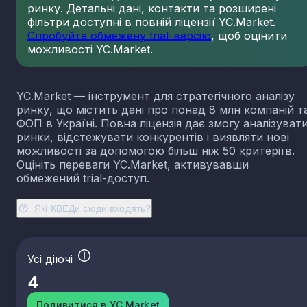
ринку. Детальні дані, контакти та розширені
23.13
Виробництво порожнистого скла
фільтри доступні в повній ліцензії YC.Market.
23.14
Виробництво скловолокна
Спробуйте обмежену trial-версію
, щоб оцінити
можливості YC.Market.
23.19
Виробництво й оброблення інших скляних виробі
у тому числі технічних
23.20
Виробництво вогнетривких виробів
YC.Market — інструмент для стратегічного аналізу
23.31
Виробництво керамічних плиток і плит
ринку, що містить дані про понад 8 млн компаній т
23.32
Виробництво цегли, черепиці та інших будівель
ФОП в Україні. Повна ліцензія дає змогу аналізуват
виробів із випаленої глини
ринки, відстежувати конкурентів і виявляти нові
23.41
Виробництво господарських і декоративних
можливості за допомогою більш ніж 50 критеріїв.
керамічних виробів
Оцініть переваги YC.Market, активувавши
23.42
Виробництво керамічних санітарно-технічних
обмежений trial-доступ.
виробів
23.43
Виробництво керамічних електроізоляторів та
Які КВЕДи сюди входять?
ізоляційної арматури
23.44
Виробництво інших керамічних виробів технічн
призначення
Усі діючі
23.49
Виробництво інших керамічних виробів
4
23.51
Виробництво цементу
23.52
Виробництво вапна та гіпсових сумішей
Подивитися в YC.Market