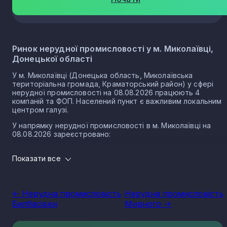
Ринок нерудної промисловості у м. Миколаївці,
Донецької області
У м. Миколаївці (Донецька область, Миколаївська
територіальна громада, Краматорський район) у сфері
нерудної промисловості на 08.08.2026 працюють 4
компаній та ФОП. Населений пункт є важливим локальним
центром галузі.
У напрямку нерудної промисловості в м. Миколаївці на
08.08.2026 зареєстровано:
2 юридичних осіб
Показати все
2 ФОП
Нерудна промисловість в місті Миколаївка є частиною
важливого сектору національної економіки держави, що
<- Нерудна промисловість
Нерудна промисловість
прямо впливає на утворення національного ВВП.
Билбасівки
Мирного ->
Варто зазначити, що Україна має низку сприятливих умов
для розвитку сегменту, в тому числі географічне