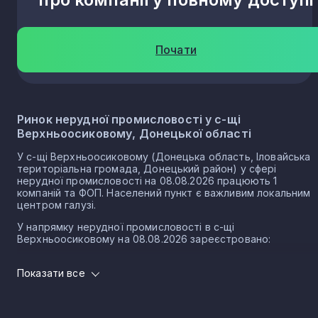
Почати
Ринок нерудної промисловості у с-щі
Верхньоосиковому, Донецької області
У с-щі Верхньоосиковому (Донецька область, Іловайська
територіальна громада, Донецький район) у сфері
нерудної промисловості на 08.08.2026 працюють 1
компаній та ФОП. Населений пункт є важливим локальним
центром галузі.
У напрямку нерудної промисловості в с-щі
Верхньоосиковому на 08.08.2026 зареєстровано:
1 юридичних осіб
Показати все
0 ФОП
Нерудна промисловість в селищі Верхньоосикове є
частиною важливого сектору національної економіки