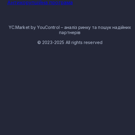
Антикорупційна програма
Нерудна промисловість в селищі
Верхньоосикове: особливості
YC.Market by YouControl – аналіз ринку та пошук надійних
галузі
партнерів
Сферу представлено підприємствами та організаціями, щ
© 2023-2025 All rights reserved
можуть мати різні форми власності — як державні так і
приватні, а також змішані форми. Ринкова ніша включає в
себе як масштабні комплекси, так і малі та середні
компанії.
На території України існує велика кількість нерудних
копалин, при цьому значна кількість родовищ вже освоєна
Окреслюють сировину наступних типів:
хімічна мінеральна;
матеріали будівельного призначення;
гідромінеральні копалини;
інші типи нерудних копалин.
Родовища нерудної сировини локалізуються в різних
областях, а підприємства з видобутку та виробництва
розташовують в більшості випадків з прив’язкою до зони