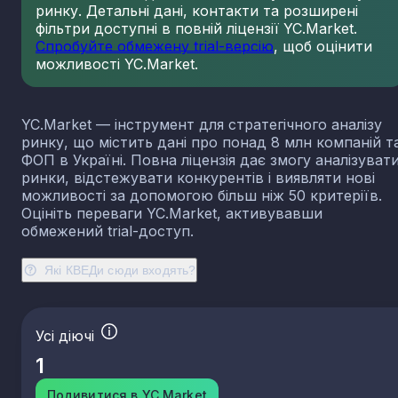
ринку. Детальні дані, контакти та розширені
23.13
Виробництво порожнистого скла
фільтри доступні в повній ліцензії YC.Market.
23.14
Виробництво скловолокна
Спробуйте обмежену trial-версію
, щоб оцінити
можливості YC.Market.
23.19
Виробництво й оброблення інших скляних виробі
у тому числі технічних
23.20
Виробництво вогнетривких виробів
YC.Market — інструмент для стратегічного аналізу
23.31
Виробництво керамічних плиток і плит
ринку, що містить дані про понад 8 млн компаній т
23.32
Виробництво цегли, черепиці та інших будівель
ФОП в Україні. Повна ліцензія дає змогу аналізуват
виробів із випаленої глини
ринки, відстежувати конкурентів і виявляти нові
23.41
Виробництво господарських і декоративних
можливості за допомогою більш ніж 50 критеріїв.
керамічних виробів
Оцініть переваги YC.Market, активувавши
23.42
Виробництво керамічних санітарно-технічних
обмежений trial-доступ.
виробів
23.43
Виробництво керамічних електроізоляторів та
Які КВЕДи сюди входять?
ізоляційної арматури
23.44
Виробництво інших керамічних виробів технічн
призначення
Усі діючі
23.49
Виробництво інших керамічних виробів
1
23.51
Виробництво цементу
23.52
Виробництво вапна та гіпсових сумішей
Подивитися в YC.Market