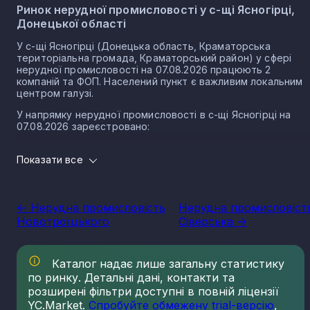
Ринок нерудної промисловості у с-щі Ясногірці,
Донецької області
У с-щі Ясногірці (Донецька область, Краматорська
територіальна громада, Краматорський район) у сфері
нерудної промисловості на 07.08.2026 працюють 2
компаній та ФОП. Населений пункт є важливим локальним
центром галузі.
У напрямку нерудної промисловості в с-щі Ясногірці на
07.08.2026 зареєстровано:
0 юридичних осіб
Показати все
2 ФОП
Нерудна промисловість в селищі Ясногірка є частиною
важливого сектору національної економіки держави, що
<- Нерудна промисловість
Нерудна промисловіст
прямо впливає на утворення національного ВВП.
Новотроїцького
Сіверська ->
Варто зазначити, що Україна має низку сприятливих умов
для розвитку сегменту, в тому числі географічне
положення, велику кількість надр, що багаті на різні
Каталог надає лише загальну статистику
копалини нерудного типу. Найбільш масштабним сегменто
по ринку. Детальні дані, контакти та
галузі є будівельні матеріали. Крім того, за рівнем запасів
кухонної солі, каменю облицювального типу, сірки, графіту
розширені фільтри доступні в повній ліцензії
каоліну та різних мінеральних вод, Україна займає провідні
YC.Market.
Спробуйте обмежену trial-версію
,