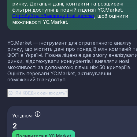
ринку. Детальні дані, контакти та розширені
23.13
Виробництво порожнистого скла
фільтри доступні в повній ліцензії YC.Market.
23.14
Виробництво скловолокна
Спробуйте обмежену trial-версію
, щоб оцінити
можливості YC.Market.
23.19
Виробництво й оброблення інших скляних виробі
у тому числі технічних
23.20
Виробництво вогнетривких виробів
YC.Market — інструмент для стратегічного аналізу
23.31
Виробництво керамічних плиток і плит
ринку, що містить дані про понад 8 млн компаній т
23.32
Виробництво цегли, черепиці та інших будівель
ФОП в Україні. Повна ліцензія дає змогу аналізуват
виробів із випаленої глини
ринки, відстежувати конкурентів і виявляти нові
23.41
Виробництво господарських і декоративних
можливості за допомогою більш ніж 50 критеріїв.
керамічних виробів
Оцініть переваги YC.Market, активувавши
23.42
Виробництво керамічних санітарно-технічних
обмежений trial-доступ.
виробів
23.43
Виробництво керамічних електроізоляторів та
Які КВЕДи сюди входять?
ізоляційної арматури
23.44
Виробництво інших керамічних виробів технічн
призначення
Усі діючі
23.49
Виробництво інших керамічних виробів
2
23.51
Виробництво цементу
23.52
Виробництво вапна та гіпсових сумішей
Подивитися в YC.Market