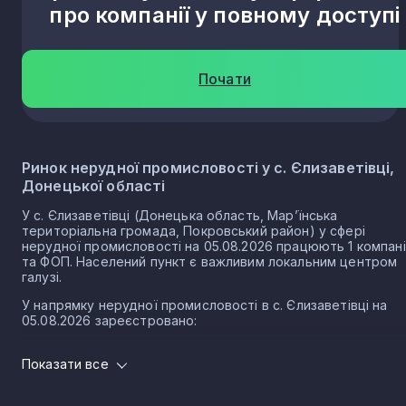
про компанії у повному доступі
Почати
Ринок нерудної промисловості у с. Єлизаветівці,
Донецької області
У с. Єлизаветівці (Донецька область, Мар’їнська
територіальна громада, Покровський район) у сфері
нерудної промисловості на 05.08.2026 працюють 1 компан
та ФОП. Населений пункт є важливим локальним центром
галузі.
У напрямку нерудної промисловості в с. Єлизаветівці на
05.08.2026 зареєстровано:
1 юридичних осіб
Показати все
0 ФОП
Нерудна промисловість в селі Єлизаветівка є частиною