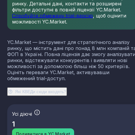
ринку. Детальні дані, контакти та розширені
23.13
Виробництво порожнистого скла
фільтри доступні в повній ліцензії YC.Market.
23.14
Виробництво скловолокна
Спробуйте обмежену trial-версію
, щоб оцінити
можливості YC.Market.
23.19
Виробництво й оброблення інших скляних виробі
у тому числі технічних
23.20
Виробництво вогнетривких виробів
YC.Market — інструмент для стратегічного аналізу
23.31
Виробництво керамічних плиток і плит
ринку, що містить дані про понад 8 млн компаній т
23.32
Виробництво цегли, черепиці та інших будівель
ФОП в Україні. Повна ліцензія дає змогу аналізуват
виробів із випаленої глини
ринки, відстежувати конкурентів і виявляти нові
23.41
Виробництво господарських і декоративних
можливості за допомогою більш ніж 50 критеріїв.
керамічних виробів
Оцініть переваги YC.Market, активувавши
23.42
Виробництво керамічних санітарно-технічних
обмежений trial-доступ.
виробів
23.43
Виробництво керамічних електроізоляторів та
Які КВЕДи сюди входять?
ізоляційної арматури
23.44
Виробництво інших керамічних виробів технічн
призначення
Усі діючі
23.49
Виробництво інших керамічних виробів
1
23.51
Виробництво цементу
23.52
Виробництво вапна та гіпсових сумішей
Подивитися в YC.Market